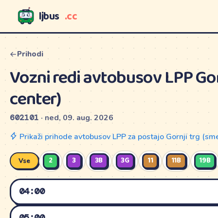
ljbus
.cc
LJBUS
Prihodi
Vozni redi avtobusov LPP Gor
center)
602101
· ned, 09. aug. 2026
Prikaži prihode avtobusov LPP za postajo Gornji trg (sm
2
3
3B
3G
11
11B
19B
Vse
04:00
DELAVNIK
SOBOTA
05:00