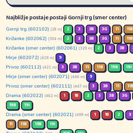
22:06
22:49
22:49
19I
TOMAČEVO
/
20:42
19I
TOMAČEVO
Najbližje postaje postaji Gornji trg (smer center)
23:03
Garaža
23:32
Garaža
19B
TOMAČEVO
/
19:51
23:28
Garaža
19B
TOMAČEVO
Gornji trg (602102)
2
3
3B
3G
11
11B
(28 m)
22:39
Garaža
22:21
Križanke (602062)
2
3
3B
3G
11
11B
(304 m)
/
20:16
Križanke (smer center) (602061)
2
3
3B
(329 m)
19I
TOMAČEVO
Mirje (602072)
9
19I
(418 m)
TOMAČEVO
22:22
22:48
Privoz (602112)
3
3B
11
11B
19B
19I
(421 m)
20:50
20:05
Mirje (smer center) (602071)
9
(446 m)
Privoz (smer center) (602111)
3
3B
11
11
(447 m)
Drama (602022)
1
1B
2
3
3B
3G
(462 m)
19B
19I
Drama (smer center) (602021)
1
1B
2
3
(499 m)
11
11B
19B
19I