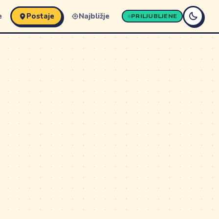
e
Postaje
Najbližje
PRILJUBLJENE