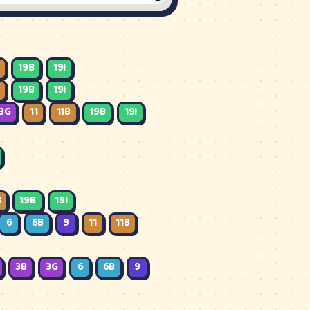
22:54
/
23:32
Garaža
19:51
19B
19I
22:21
19B
19I
20:51
3G
11
11B
19B
19I
22:47
Garaža
/
B
19B
19I
6
6B
9
11
11B
3B
3G
6
6B
9