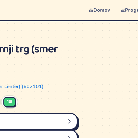
Domov
Prog
nji trg (smer
er center) (602101)
19I
NEDELJA
DANES