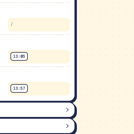
/
09:02
/
08:03
/
/
11:03
/
10:06
/
/
13:05
12:02
(49 min)
13:57
NEDELJA
DANES