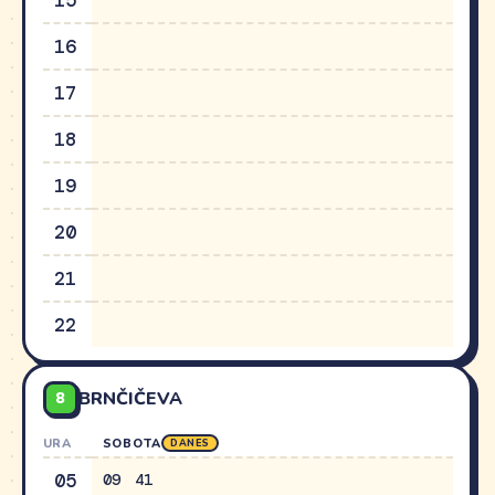
15
16
17
18
19
20
21
22
8
BRNČIČEVA
URA
SOBOTA
DANES
05
09
41