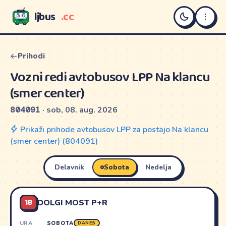
ljbus
.cc
LJBUS
Prihodi
Vozni redi avtobusov LPP Na klancu
(smer center)
804091
· sob, 08. aug. 2026
Prikaži prihode avtobusov LPP za postajo Na klancu
(smer center) (804091)
Delavnik
Sobota
Nedelja
1B
DOLGI MOST P+R
URA
SOBOTA
DANES