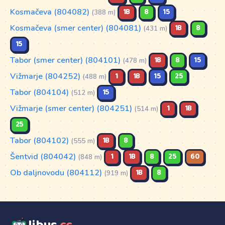
Kosmačeva (804082)
1B
8
15
(388 m)
Kosmačeva (smer center) (804081)
1B
8
(431 m)
15
Tabor (smer center) (804101)
1B
8
15
(478 m)
Vižmarje (804252)
1
1B
15
25
(488 m)
Tabor (804104)
15
(512 m)
Vižmarje (smer center) (804251)
1
1B
(514 m)
25
Tabor (804102)
1B
8
(555 m)
Šentvid (804042)
1
1B
8
25
60
(848 m)
Ob daljnovodu (804112)
1B
8
(919 m)