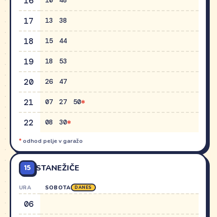
16
10
48
17
13
38
18
15
44
19
18
53
20
26
47
21
07
27
50
22
08
30
*
odhod pelje v garažo
15
STANEŽIČE
URA
SOBOTA
DANES
06