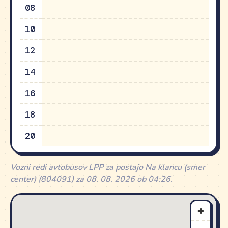
08
10
12
14
16
18
20
Vozni redi avtobusov LPP za postajo Na klancu (smer
center) (804091) za 08. 08. 2026 ob 04:26.