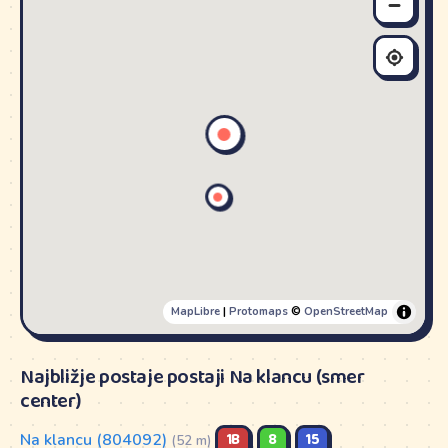
MapLibre
|
Protomaps
©
OpenStreetMap
Najbližje postaje postaji Na klancu (smer
center)
Na klancu (804092)
1B
8
15
(52 m)