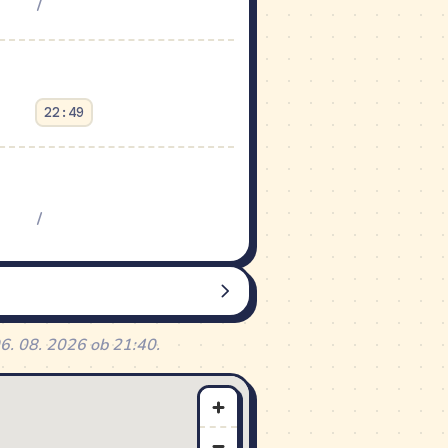
/
22:49
/
NEDELJA
06. 08. 2026 ob 21:40.
/