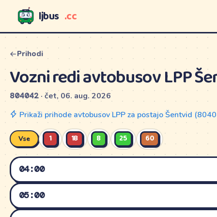
ljbus
.cc
LJBUS
Prihodi
Vozni redi avtobusov LPP Še
804042
· čet, 06. aug. 2026
Prikaži prihode avtobusov LPP za postajo Šentvid (804
1
1B
8
25
60
Vse
04:00
DELAVNIK
SOBOTA
DANES
05:00
8
GAMELJNE
DELAVNIK
SOBOTA
DANES