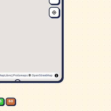
23:03
Garaža
MapLibre
|
Protomaps
©
OpenStreetMap
5
60