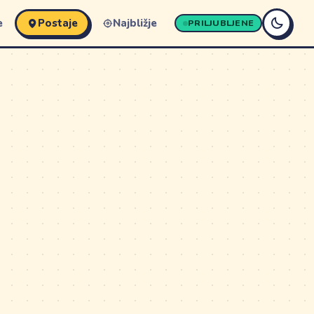
e
Postaje
Najbližje
PRILJUBLJENE