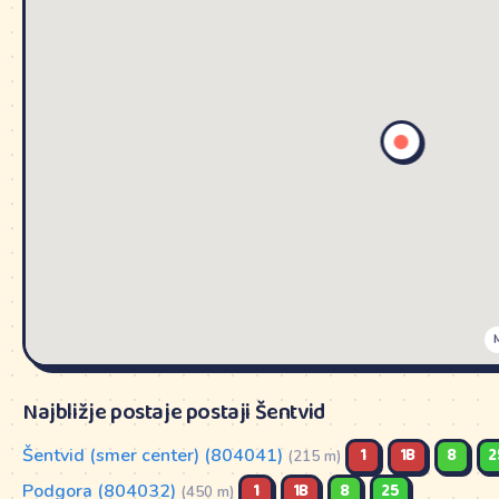
1B
GAMELJNE
/
/
Najbližje postaje postaji Šentvid
Šentvid (smer center) (804041)
1
1B
8
2
(215 m)
Podgora (804032)
1
1B
8
25
(450 m)