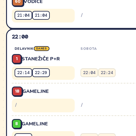
/
19:54
(14 min)
60
VODICE
/
21:04
21:04
22:00
DELAVNIK
SOBOTA
DANES
1
STANEŽIČE P+R
22:14
22:29
22:04
22:24
1B
GAMELJNE
/
/
8
GAMELJNE