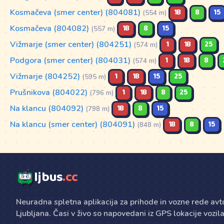
Kosmačeva (smer center) (804081)
1B
8
15
(554 m)
Kosmačeva (804082)
1B
8
15
(557 m)
Vižmarje (smer center) (804251)
1
1B
25
(574 m)
Podgora (smer center) (804031)
1
1B
8
(574 m)
Vižmarje (804252)
1
1B
15
25
(595 m)
Prušnikova (804022)
1
1B
8
25
(796 m)
Na klancu (804092)
1B
8
15
(798 m)
Na klancu (smer center) (804091)
1B
8
15
(848 m)
ljbus
.cc
Neuradna spletna aplikacija za prihode in vozne rede av
Ljubljana. Časi v živo so napovedani iz GPS lokacije vozila