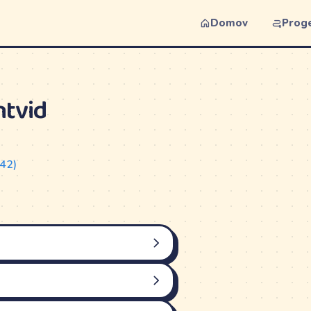
Domov
Prog
ntvid
042)
NEDELJA
NEDELJA