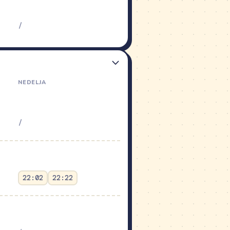
/
/
NEDELJA
/
22:02
22:22