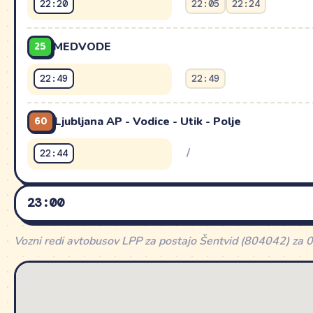
22:20
22:05
22:24
25
MEDVODE
22:49
22:49
60
Ljubljana AP - Vodice - Utik - Polje
/
22:44
23:00
DELAVNIK
SOBOTA
DANES
Vozni redi avtobusov LPP za postajo Šentvid (804042) za 
1
STANEŽIČE P+R
23:03
23:03