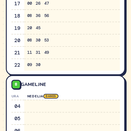
17
00
26
47
18
08
36
56
19
20
45
20
08
30
53
21
11
31
49
22
09
30
8
GAMELJNE
URA
NEDELJA
DANES
04
05
06