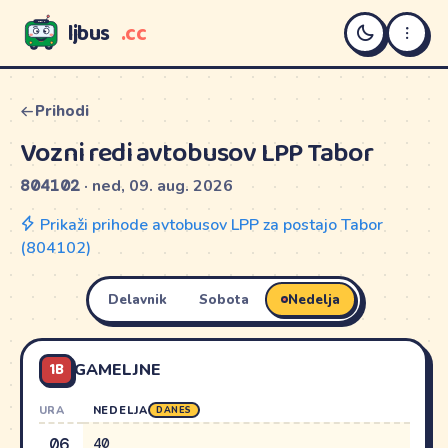
ljbus
.cc
LJBUS
Prihodi
Vozni redi avtobusov LPP Tabor
804102
· ned, 09. aug. 2026
Prikaži prihode avtobusov LPP za postajo Tabor
(804102)
Delavnik
Sobota
Nedelja
1B
GAMELJNE
URA
NEDELJA
DANES
06
40