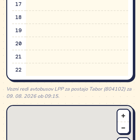
17
18
19
20
21
22
Vozni redi avtobusov LPP za postajo Tabor (804102) za
09. 08. 2026 ob 09:15.