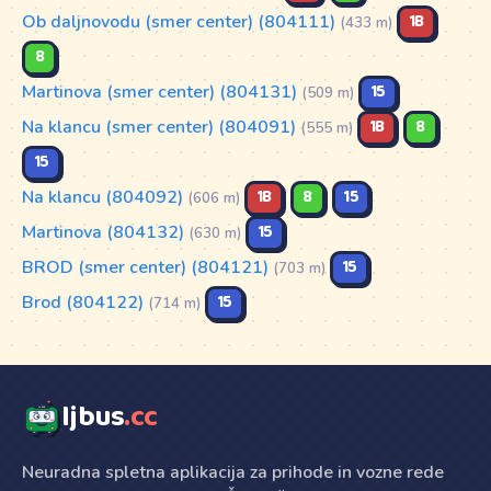
Ob daljnovodu (smer center) (804111)
1B
(433 m)
8
Martinova (smer center) (804131)
15
(509 m)
Na klancu (smer center) (804091)
1B
8
(555 m)
15
Na klancu (804092)
1B
8
15
(606 m)
Martinova (804132)
15
(630 m)
BROD (smer center) (804121)
15
(703 m)
Brod (804122)
15
(714 m)
ljbus
.cc
Neuradna spletna aplikacija za prihode in vozne rede