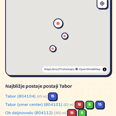
MapLibre
|
Protomaps
©
OpenStreetMap
Najbližje postaje postaji Tabor
Tabor (804104)
15
(45 m)
Tabor (smer center) (804101)
1B
8
15
(82 m)
Ob daljnovodu (804112)
1B
8
(365 m)