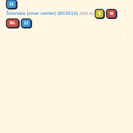
22
Šišenska (smer center) (803016)
5
18
(595 m)
18L
22