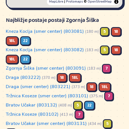
MapLibre
|
Protomaps
©
OpenStreetMap
Najbližje postaje postaji Zgornja Šiška
Kneza Koclja (smer center) (803081)
5
18
(180 m)
18L
22
Kneza Koclja (smer center) (803082)
5
18
(183 m)
18L
22
Zgornja Šiška (smer center) (803091)
7
(183 m)
Draga (803222)
18
18L
(370 m)
Draga (smer center) (803221)
18
18L
(373 m)
Tržnica Koseze (smer center) (803101)
7
(375 m)
Bratov Učakar (803132)
5
22
(408 m)
Tržnica Koseze (803102)
7
(413 m)
Bratov Učakar (smer center) (803131)
5
(434 m)