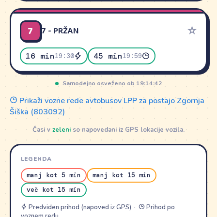
7
☆
7 - PRŽAN
16 min
45 min
19:30
19:59
Samodejno osveženo ob 19:14:42
Prikaži vozne rede avtobusov LPP za postajo Zgornja
Šiška (803092)
Časi v
zeleni
so napovedani iz GPS lokacije vozila.
LEGENDA
manj kot 5 min
manj kot 15 min
več kot 15 min
Predviden prihod (napoved iz GPS) ·
Prihod po
voznem redu