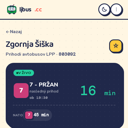
ljbus
.cc
LJBUS
Nazaj
Zgornja Šiška
☆
Prihodi avtobusov LPP ·
803092
V ŽIVO
7 - PRŽAN
16
7
min
naslednji prihod
ob 19:30
7
45 min
NATO