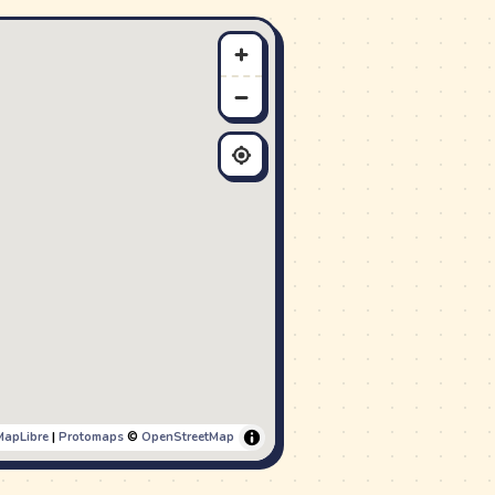
MapLibre
|
Protomaps
©
OpenStreetMap