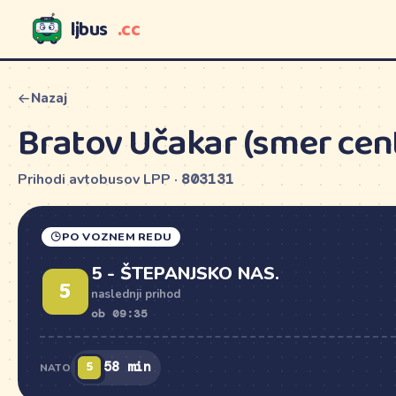
ljbus
.cc
LJBUS
Nazaj
Bratov Učakar (smer cen
Prihodi avtobusov LPP ·
803131
PO VOZNEM REDU
5 - ŠTEPANJSKO NAS.
5
naslednji prihod
ob 09:35
5
58 min
NATO