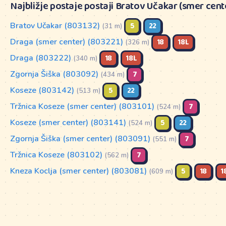
Najbližje postaje postaji Bratov Učakar (smer cent
Bratov Učakar (803132)
5
22
(31 m)
Draga (smer center) (803221)
18
18L
(326 m)
Draga (803222)
18
18L
(340 m)
Zgornja Šiška (803092)
7
(434 m)
Koseze (803142)
5
22
(513 m)
Tržnica Koseze (smer center) (803101)
7
(524 m)
Koseze (smer center) (803141)
5
22
(524 m)
Zgornja Šiška (smer center) (803091)
7
(551 m)
Tržnica Koseze (803102)
7
(562 m)
Kneza Koclja (smer center) (803081)
5
18
1
(609 m)