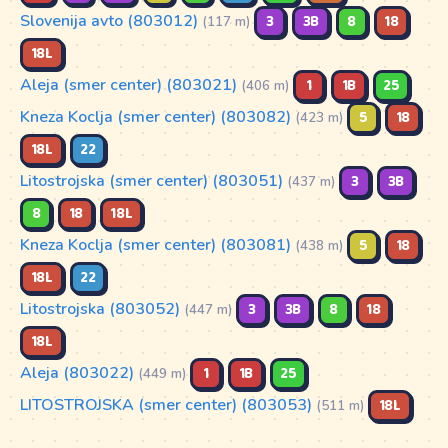
Slovenija avto (803012)
3
3B
8
18
(117 m)
18L
Aleja (smer center) (803021)
1
1B
25
(406 m)
Kneza Koclja (smer center) (803082)
5
18
(423 m)
18L
22
Litostrojska (smer center) (803051)
3
3B
(437 m)
8
18
18L
Kneza Koclja (smer center) (803081)
5
18
(438 m)
18L
22
Litostrojska (803052)
3
3B
8
18
(447 m)
18L
Aleja (803022)
1
1B
25
(449 m)
LITOSTROJSKA (smer center) (803053)
18L
(511 m)