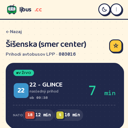
ljbus
.cc
LJBUS
Nazaj
Šišenska (smer center)
☆
Prihodi avtobusov LPP ·
803016
V ŽIVO
22 - GLINCE
7
22
min
naslednji prihod
ob 09:38
18
5
12 min
16 min
NATO