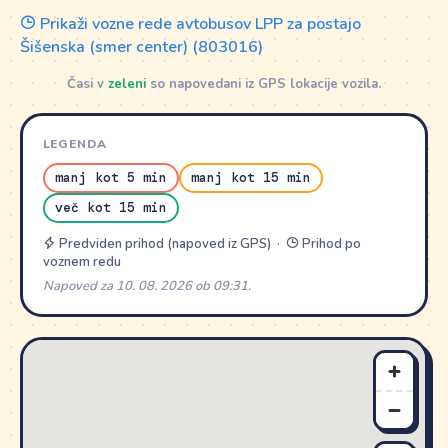
Prikaži vozne rede avtobusov LPP za postajo
Šišenska (smer center) (803016)
Časi v
zeleni
so napovedani iz GPS lokacije vozila.
LEGENDA
manj kot 5 min
manj kot 15 min
več kot 15 min
Predviden prihod (napoved iz GPS) ·
Prihod po
voznem redu
Napoved za 10. 08. 2026 ob 09:31.