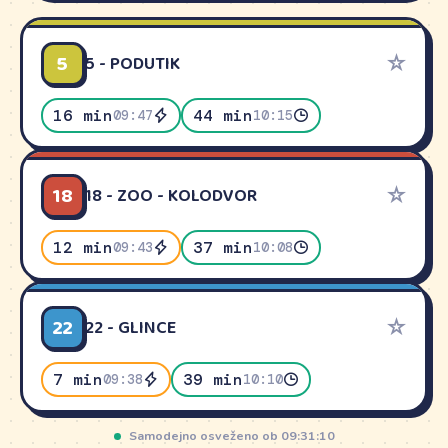
5
☆
5 - PODUTIK
16 min
44 min
09:47
10:15
18
☆
18 - ZOO - KOLODVOR
12 min
37 min
09:43
10:08
22
☆
22 - GLINCE
7 min
39 min
09:38
10:10
Samodejno osveženo ob 09:31:10