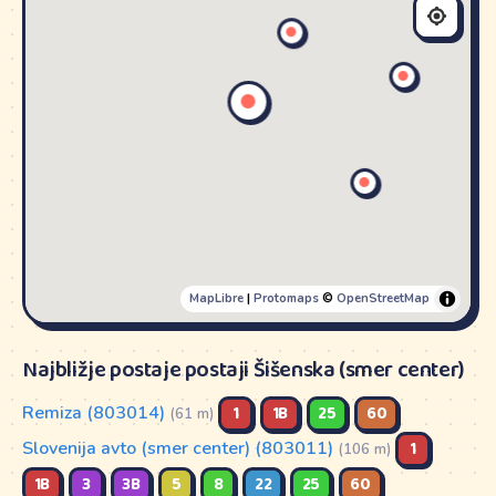
MapLibre
|
Protomaps
©
OpenStreetMap
Najbližje postaje postaji Šišenska (smer center)
Remiza (803014)
1
1B
25
60
(61 m)
Slovenija avto (smer center) (803011)
1
(106 m)
1B
3
3B
5
8
22
25
60