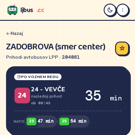
ljbus
.cc
LJBUS
Nazaj
ZADOBROVA (smer center)
☆
Prihodi avtobusov LPP ·
204081
PO VOZNEM REDU
24 - VEVČE
35
24
min
naslednji prihod
ob 06:43
25
25
47 min
54 min
NATO