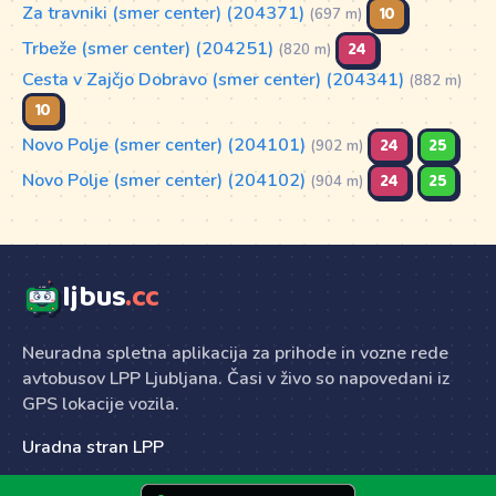
Za travniki (smer center) (204371)
10
(697 m)
Trbeže (smer center) (204251)
24
(820 m)
Cesta v Zajčjo Dobravo (smer center) (204341)
(882 m)
10
Novo Polje (smer center) (204101)
24
25
(902 m)
Novo Polje (smer center) (204102)
24
25
(904 m)
ljbus
.cc
Neuradna spletna aplikacija za prihode in vozne rede
avtobusov LPP Ljubljana. Časi v živo so napovedani iz
GPS lokacije vozila.
Uradna stran LPP