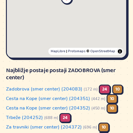
MapLibre
|
Protomaps
©
OpenStreetMap
Najbližje postaje postaji ZADOBROVA (smer
center)
Zadobrova (smer center) (204083)
24
10
(172 m)
Cesta na Kope (smer center) (204351)
10
(442 m)
Cesta na Kope (smer center) (204352)
10
(450 m)
Trbeže (204252)
24
(688 m)
Za travniki (smer center) (204372)
10
(696 m)