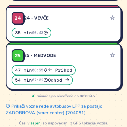
24
☆
24 - VEVČE
35 min
06:43
25
☆
25 - MEDVODE
47 min
Prihod
06:55
54 min
Odhod
07:02
Samodejno osveženo ob 06:08:45
Prikaži vozne rede avtobusov LPP za postajo
ZADOBROVA (smer center) (204081)
Časi v
zeleni
so napovedani iz GPS lokacije vozila.