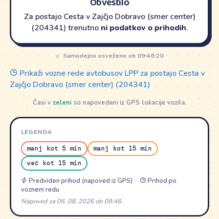
Obvestilo
Za postajo Cesta v Zajčjo Dobravo (smer center)
(204341) trenutno
ni podatkov o prihodih
.
Samodejno osveženo ob 09:46:20
Prikaži vozne rede avtobusov LPP za postajo Cesta v
Zajčjo Dobravo (smer center) (204341)
Časi v
zeleni
so napovedani iz GPS lokacije vozila.
LEGENDA
manj kot 5 min
manj kot 15 min
več kot 15 min
Predviden prihod (napoved iz GPS) ·
Prihod po
voznem redu
Napoved za 06. 08. 2026 ob 09:46.