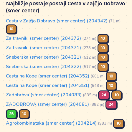
Najbližje postaje postaji Cesta v Zajčjo Dobravo
(smer center)
Cesta v Zajčjo Dobravo (smer center) (204342)
(71 m)
10
Za travniki (smer center) (204372)
10
(274 m)
Za travniki (smer center) (204371)
10
(278 m)
Sneberska (smer center) (204321)
10
(512 m)
Sneberska (smer center) (204322)
10
(517 m)
Cesta na Kope (smer center) (204352)
10
(601 m)
Cesta na Kope (smer center) (204351)
10
(648 m)
Zadobrova (smer center) (204083)
24
10
(835 m)
ZADOBROVA (smer center) (204081)
24
(882 m)
25
10
Agrokombinatska (smer center) (204214)
10
(983 m)