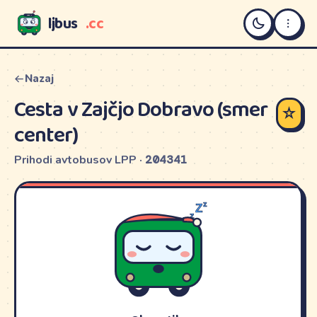
ljbus
.cc
LJBUS
Nazaj
Cesta v Zajčjo Dobravo (smer
☆
center)
Prihodi avtobusov LPP ·
204341