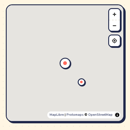
MapLibre
|
Protomaps
©
OpenStreetMap