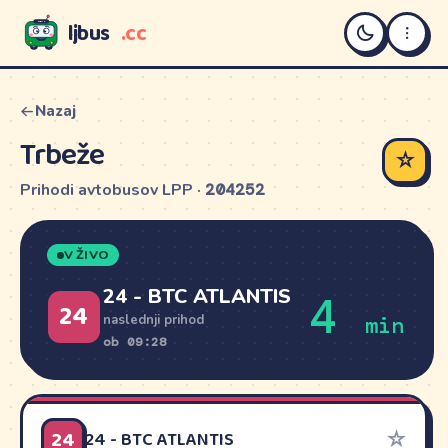
ljbus
.cc
LJBUS
Nazaj
Trbeže
☆
Prihodi avtobusov LPP ·
204252
V ŽIVO
24 - BTC ATLANTIS
4
24
min
naslednji prihod
ob 09:28
24
☆
24 - BTC ATLANTIS