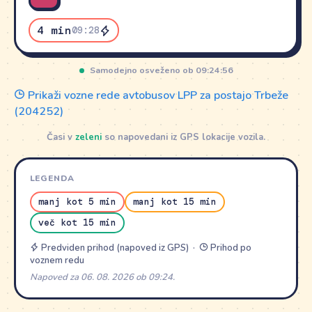
4 min
09:28
Samodejno osveženo ob 09:24:56
Prikaži vozne rede avtobusov LPP za postajo Trbeže
(204252)
Časi v
zeleni
so napovedani iz GPS lokacije vozila.
LEGENDA
manj kot 5 min
manj kot 15 min
več kot 15 min
Predviden prihod (napoved iz GPS) ·
Prihod po
voznem redu
Napoved za 06. 08. 2026 ob 09:24.