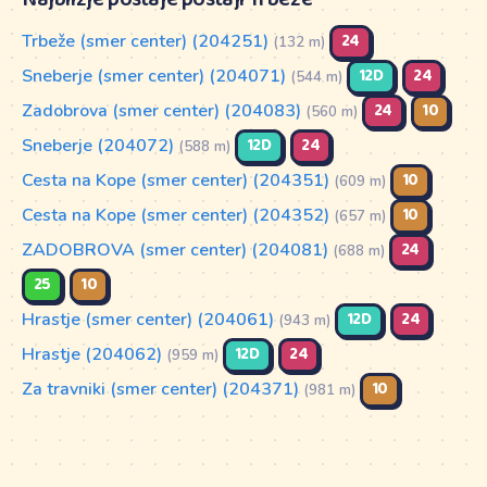
Trbeže (smer center) (204251)
24
(132 m)
Sneberje (smer center) (204071)
12D
24
(544 m)
Zadobrova (smer center) (204083)
24
10
(560 m)
Sneberje (204072)
12D
24
(588 m)
Cesta na Kope (smer center) (204351)
10
(609 m)
Cesta na Kope (smer center) (204352)
10
(657 m)
ZADOBROVA (smer center) (204081)
24
(688 m)
25
10
Hrastje (smer center) (204061)
12D
24
(943 m)
Hrastje (204062)
12D
24
(959 m)
Za travniki (smer center) (204371)
10
(981 m)