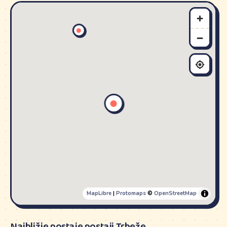
MapLibre
|
Protomaps
©
OpenStreetMap
Najbližje postaje postaji Trbeže