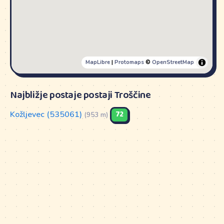
MapLibre
|
Protomaps
©
OpenStreetMap
Najbližje postaje postaji Troščine
Kožljevec (535061)
72
(953 m)