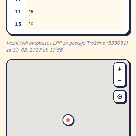
11
46
15
36
Vozni redi avtobusov LPP za postajo Troščine (535051)
za 10. 08. 2026 ob 10:56.