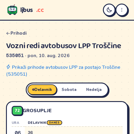
ljbus
.cc
LJBUS
Prihodi
Vozni redi avtobusov LPP Troščine
535051
· pon, 10. aug. 2026
Prikaži prihode avtobusov LPP za postajo Troščine
(535051)
Delavnik
Sobota
Nedelja
72
GROSUPLJE
URA
DELAVNIK
DANES
06
36