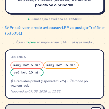
podatkov o prihodih
.
Samodejno osveženo ob 12:56:09
Prikaži vozne rede avtobusov LPP za postajo Troščine
(535051)
Časi v
zeleni
so napovedani iz GPS lokacije vozila.
LEGENDA
manj kot 5 min
manj kot 15 min
več kot 15 min
Predviden prihod (napoved iz GPS) ·
Prihod po
voznem redu
Napoved za 07. 08. 2026 ob 12:56.