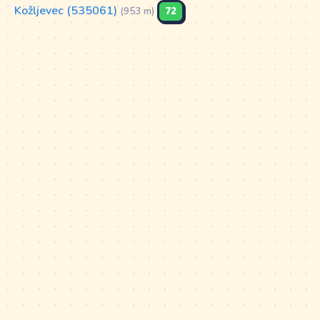
Kožljevec (535061)
72
(953 m)