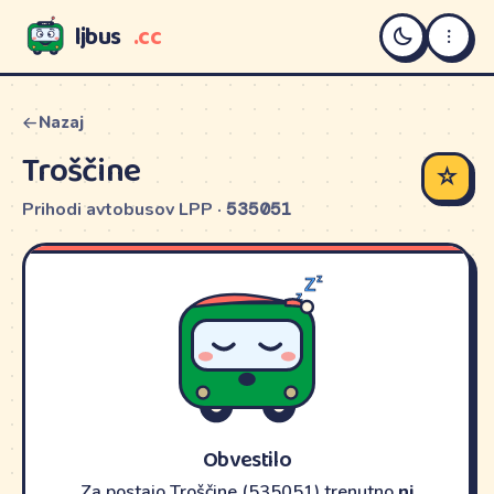
ljbus
.cc
LJBUS
Nazaj
Troščine
☆
Prihodi avtobusov LPP ·
535051
Obvestilo
Za postajo Troščine (535051) trenutno
ni