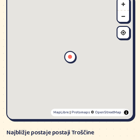
MapLibre
|
Protomaps
©
OpenStreetMap
Najbližje postaje postaji Troščine