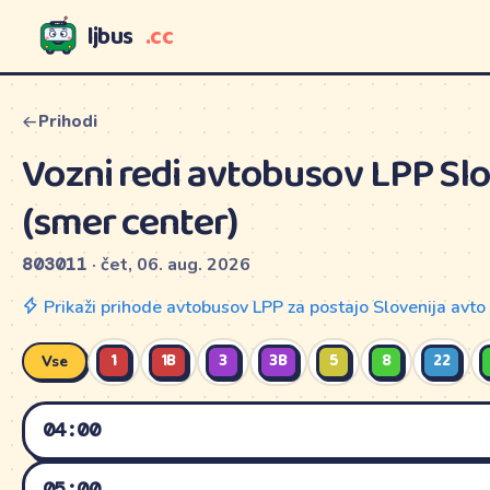
ljbus
.cc
LJBUS
Prihodi
Vozni redi avtobusov LPP Slo
(smer center)
803011
· čet, 06. aug. 2026
Prikaži prihode avtobusov LPP za postajo Slovenija avt
1
1B
3
3B
5
8
22
Vse
04:00
DELAVNIK
SOBOTA
DANES
05:00