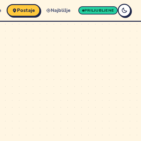
e
Postaje
Najbližje
PRILJUBLJENE