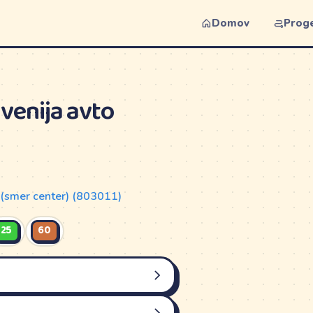
Domov
Prog
venija avto
o (smer center) (803011)
25
60
NEDELJA