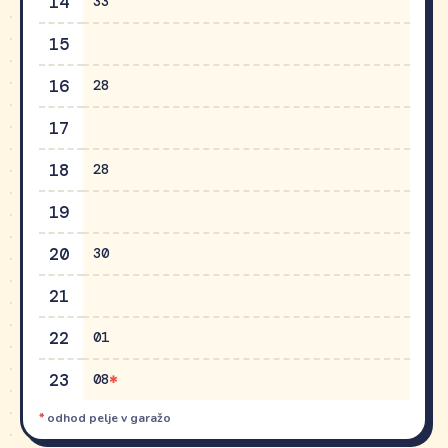
14
33
15
16
28
17
18
28
19
20
30
21
22
01
23
08
*
odhod pelje v garažo