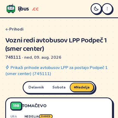
ljbus
.cc
LJBUS
Prihodi
Vozni redi avtobusov LPP Podpeč 1
(smer center)
745111
· ned, 09. aug. 2026
Prikaži prihode avtobusov LPP za postajo Podpeč 1
(smer center) (745111)
Delavnik
Sobota
Nedelja
19B
TOMAČEVO
URA
NEDELJA
DANES