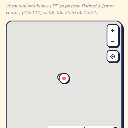
Vozni redi avtobusov LPP za postajo Podpeč 1 (smer
center) (745111) za 09. 08. 2026 ob 10:07.