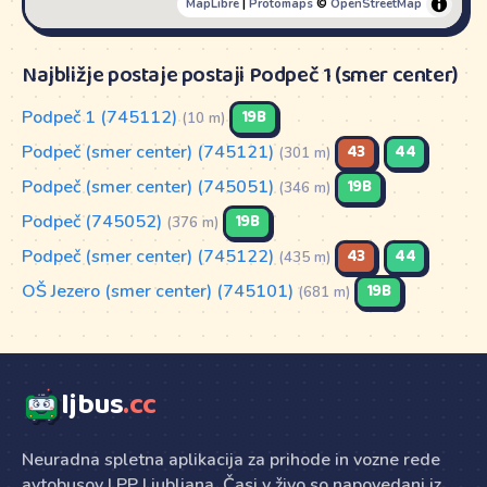
MapLibre
|
Protomaps
©
OpenStreetMap
Najbližje postaje postaji Podpeč 1 (smer center)
Podpeč 1 (745112)
19B
(10 m)
Podpeč (smer center) (745121)
43
44
(301 m)
Podpeč (smer center) (745051)
19B
(346 m)
Podpeč (745052)
19B
(376 m)
Podpeč (smer center) (745122)
43
44
(435 m)
OŠ Jezero (smer center) (745101)
19B
(681 m)
ljbus
.cc
Neuradna spletna aplikacija za prihode in vozne rede
avtobusov LPP Ljubljana. Časi v živo so napovedani iz