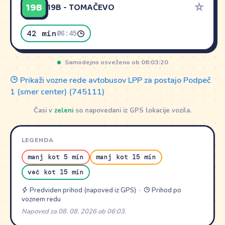
19B
☆
19B - TOMAČEVO
42 min
06:45
Samodejno osveženo ob 06:03:20
Prikaži vozne rede avtobusov LPP za postajo Podpeč
1 (smer center) (745111)
Časi v
zeleni
so napovedani iz GPS lokacije vozila.
LEGENDA
manj kot 5 min
manj kot 15 min
več kot 15 min
Predviden prihod (napoved iz GPS) ·
Prihod po
voznem redu
Napoved za 08. 08. 2026 ob 06:03.