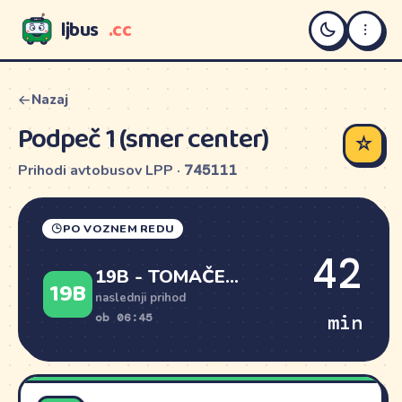
ljbus
.cc
LJBUS
Nazaj
Podpeč 1 (smer center)
☆
Prihodi avtobusov LPP ·
745111
PO VOZNEM REDU
42
19B - TOMAČEVO
19B
naslednji prihod
min
ob 06:45