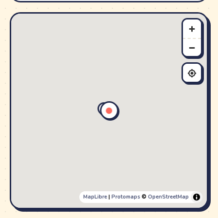
MapLibre
|
Protomaps
©
OpenStreetMap