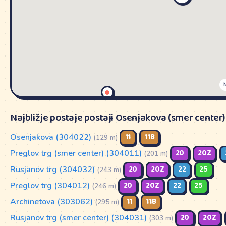
Najbližje postaje postaji Osenjakova (smer center)
Osenjakova (304022)
11
11B
(129 m)
Preglov trg (smer center) (304011)
20
20Z
(201 m)
Rusjanov trg (304032)
20
20Z
22
25
(243 m)
Preglov trg (304012)
20
20Z
22
25
(246 m)
Archinetova (303062)
11
11B
(295 m)
Rusjanov trg (smer center) (304031)
20
20Z
(303 m)