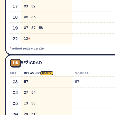
17
03
32
18
05
35
19
07
37
58
22
13
*
odhod pelje v garažo
11B
BEŽIGRAD
URA
DELAVNIK
SOBOTA
DANES
03
57
57
04
27
54
05
13
33
20
28
51