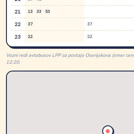
21
13
33
53
22
37
37
23
22
22
Vozni redi avtobusov LPP za postajo Osenjakova (smer cen
12:20.