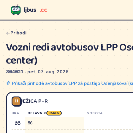
ljbus
.cc
LJBUS
Prihodi
Vozni redi avtobusov LPP Os
center)
304021
· pet, 07. aug. 2026
Prikaži prihode avtobusov LPP za postajo Osenjakova (
11
JEŽICA P+R
URA
DELAVNIK
SOBOTA
DANES
05
56