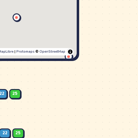
MapLibre
|
Protomaps
©
OpenStreetMap
22
25
22
25