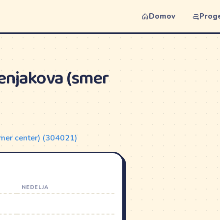
Domov
Prog
enjakova (smer
smer center) (304021)
NEDELJA