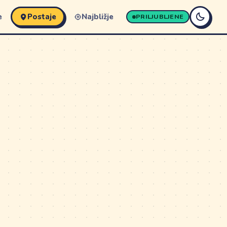
e
Postaje
Najbližje
PRILJUBLJENE