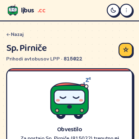
ljbus
.cc
LJBUS
Nazaj
Sp. Pirniče
☆
Prihodi avtobusov LPP ·
815022
Obvestilo
Za postajo Sp. Pirniče (815022) trenutno
ni