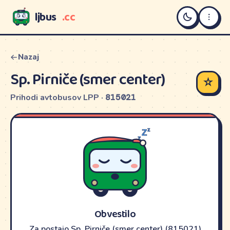
ljbus
.cc
LJBUS
Nazaj
Sp. Pirniče (smer center)
☆
Prihodi avtobusov LPP ·
815021
Obvestilo
Za postajo Sp. Pirniče (smer center) (815021)