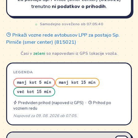
trenutno
ni podatkov o prihodih
.
Samodejno osveženo ob 07:05:40
Prikaži vozne rede avtobusov LPP za postajo Sp.
Pirniče (smer center) (815021)
Časi v
zeleni
so napovedani iz GPS lokacije vozila.
LEGENDA
manj kot 5 min
manj kot 15 min
več kot 15 min
Predviden prihod (napoved iz GPS) ·
Prihod po
voznem redu
Napoved za 09. 08. 2026 ob 07:05.