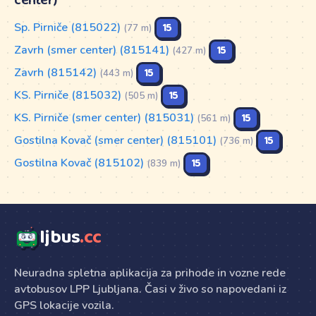
center)
Sp. Pirniče (815022)
15
(77 m)
Zavrh (smer center) (815141)
15
(427 m)
Zavrh (815142)
15
(443 m)
KS. Pirniče (815032)
15
(505 m)
KS. Pirniče (smer center) (815031)
15
(561 m)
Gostilna Kovač (smer center) (815101)
15
(736 m)
Gostilna Kovač (815102)
15
(839 m)
ljbus
.cc
Neuradna spletna aplikacija za prihode in vozne rede
avtobusov LPP Ljubljana. Časi v živo so napovedani iz
GPS lokacije vozila.