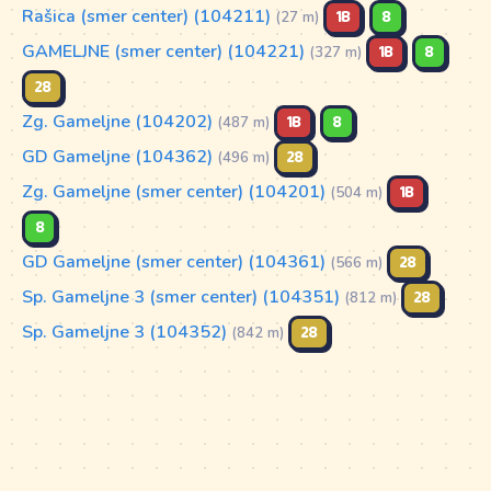
Rašica (smer center) (104211)
1B
8
(27 m)
GAMELJNE (smer center) (104221)
1B
8
(327 m)
28
Zg. Gameljne (104202)
1B
8
(487 m)
GD Gameljne (104362)
28
(496 m)
Zg. Gameljne (smer center) (104201)
1B
(504 m)
8
GD Gameljne (smer center) (104361)
28
(566 m)
Sp. Gameljne 3 (smer center) (104351)
28
(812 m)
Sp. Gameljne 3 (104352)
28
(842 m)