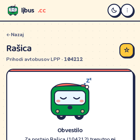
ljbus
.cc
LJBUS
Nazaj
Rašica
☆
Prihodi avtobusov LPP ·
104212
Obvestilo
Za postajo Rašica (104212) trenutno
ni