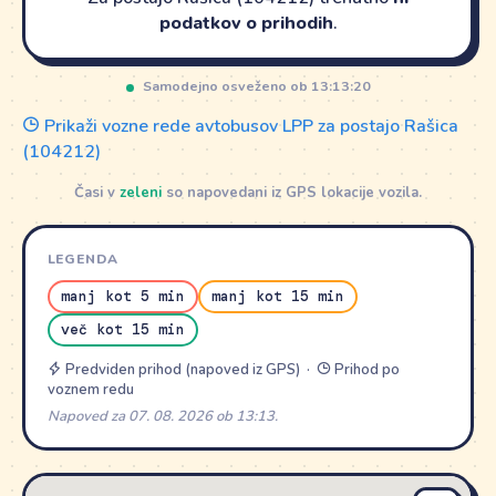
podatkov o prihodih
.
Samodejno osveženo ob 13:13:20
Prikaži vozne rede avtobusov LPP za postajo Rašica
(104212)
Časi v
zeleni
so napovedani iz GPS lokacije vozila.
LEGENDA
manj kot 5 min
manj kot 15 min
več kot 15 min
Predviden prihod (napoved iz GPS) ·
Prihod po
voznem redu
Napoved za 07. 08. 2026 ob 13:13.