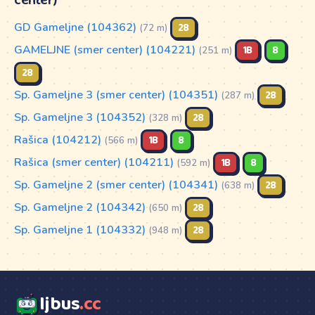
center)
GD Gameljne (104362)
28
(72 m)
GAMELJNE (smer center) (104221)
1B
8
(251 m)
28
Sp. Gameljne 3 (smer center) (104351)
28
(287 m)
Sp. Gameljne 3 (104352)
28
(328 m)
Rašica (104212)
1B
8
(566 m)
Rašica (smer center) (104211)
1B
8
(592 m)
Sp. Gameljne 2 (smer center) (104341)
28
(638 m)
Sp. Gameljne 2 (104342)
28
(650 m)
Sp. Gameljne 1 (104332)
28
(948 m)
ljbus
.cc