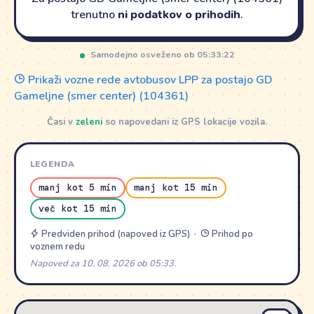
trenutno
ni podatkov o prihodih
.
Samodejno osveženo ob 05:33:22
Prikaži vozne rede avtobusov LPP za postajo GD
Gameljne (smer center) (104361)
Časi v
zeleni
so napovedani iz GPS lokacije vozila.
LEGENDA
manj kot 5 min
manj kot 15 min
več kot 15 min
Predviden prihod (napoved iz GPS) ·
Prihod po
voznem redu
Napoved za 10. 08. 2026 ob 05:33.