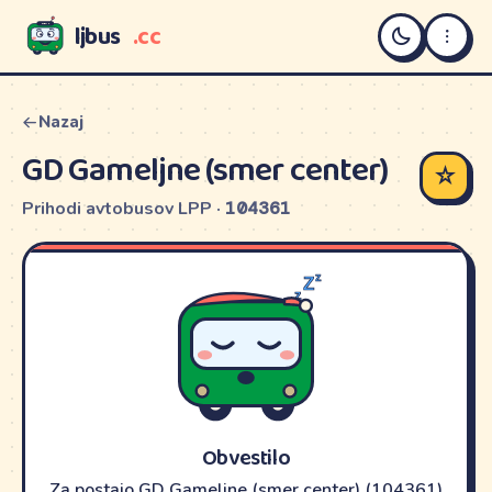
ljbus
.cc
LJBUS
Nazaj
GD Gameljne (smer center)
☆
Prihodi avtobusov LPP ·
104361
Obvestilo
Za postajo GD Gameljne (smer center) (104361)