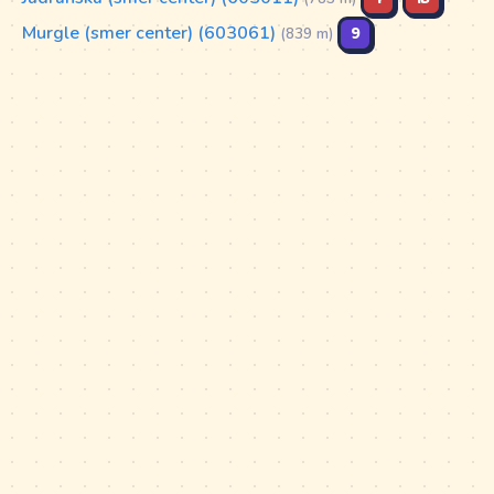
Murgle (smer center) (603061)
9
(839 m)