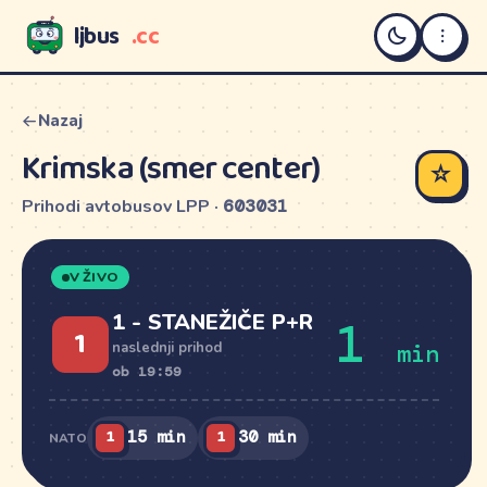
ljbus
.cc
LJBUS
Nazaj
Krimska (smer center)
☆
Prihodi avtobusov LPP ·
603031
V ŽIVO
1 - STANEŽIČE P+R
1
1
min
naslednji prihod
ob 19:59
1
1
15 min
30 min
NATO