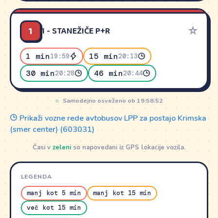
1
☆
1 - STANEŽIČE P+R
1 min
15 min
19:59
20:13
30 min
46 min
20:28
20:44
Samodejno osveženo ob 19:58:52
Prikaži vozne rede avtobusov LPP za postajo Krimska
(smer center) (603031)
Časi v
zeleni
so napovedani iz GPS lokacije vozila.
LEGENDA
manj kot 5 min
manj kot 15 min
več kot 15 min