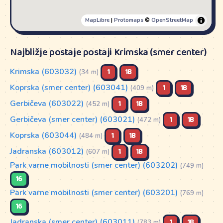
MapLibre
|
Protomaps
©
OpenStreetMap
Najbližje postaje postaji Krimska (smer center)
Krimska (603032)
1
1B
(34 m)
Koprska (smer center) (603041)
1
1B
(409 m)
Gerbičeva (603022)
1
1B
(452 m)
Gerbičeva (smer center) (603021)
1
1B
(472 m)
Koprska (603044)
1
1B
(484 m)
Jadranska (603012)
1
1B
(607 m)
Park varne mobilnosti (smer center) (603202)
(749 m)
16
Park varne mobilnosti (smer center) (603201)
(769 m)
16
Jadranska (smer center) (603011)
1
1B
(783 m)