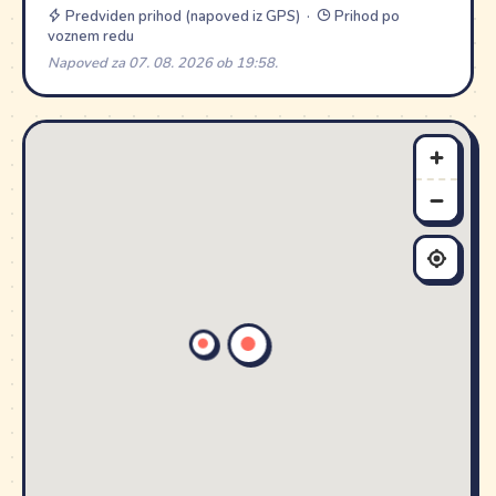
Predviden prihod (napoved iz GPS) ·
Prihod po
voznem redu
Napoved za 07. 08. 2026 ob 19:58.