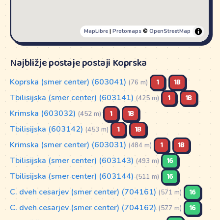
MapLibre
|
Protomaps
©
OpenStreetMap
Najbližje postaje postaji Koprska
Koprska (smer center) (603041)
1
1B
(76 m)
Tbilisijska (smer center) (603141)
1
1B
(425 m)
Krimska (603032)
1
1B
(452 m)
Tbilisijska (603142)
1
1B
(453 m)
Krimska (smer center) (603031)
1
1B
(484 m)
Tbilisijska (smer center) (603143)
16
(493 m)
Tbilisijska (smer center) (603144)
16
(511 m)
C. dveh cesarjev (smer center) (704161)
16
(571 m)
C. dveh cesarjev (smer center) (704162)
16
(577 m)