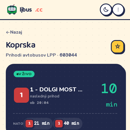
ljbus
.cc
LJBUS
Nazaj
Koprska
☆
Prihodi avtobusov LPP ·
603044
V ŽIVO
10
1 - DOLGI MOST P+R
1
naslednji prihod
min
ob 20:04
1
1
21 min
40 min
NATO