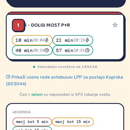
1
☆
1 - DOLGI MOST P+R
10 min
21 min
20:04
20:15
40 min
57 min
20:34
20:51
Samodejno osveženo ob 19:54:46
Prikaži vozne rede avtobusov LPP za postajo Koprska
(603044)
Časi v
zeleni
so napovedani iz GPS lokacije vozila.
LEGENDA
manj kot 5 min
manj kot 15 min