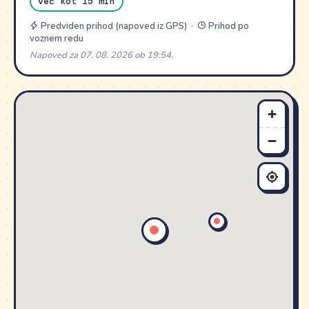
več kot 15 min
Predviden prihod (napoved iz GPS) ·
Prihod po
voznem redu
Napoved za 07. 08. 2026 ob 19:54.