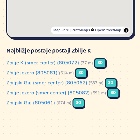
MapLibre
|
Protomaps
©
OpenStreetMap
Najbližje postaje postaji Zbilje K
Zbilje K (smer center) (805072)
30
(77 m)
Zbilje jezero (805081)
30
(514 m)
Zbiljski Gaj (smer center) (805062)
30
(587 m)
Zbilje jezero (smer center) (805082)
30
(591 m)
Zbiljski Gaj (805061)
30
(674 m)