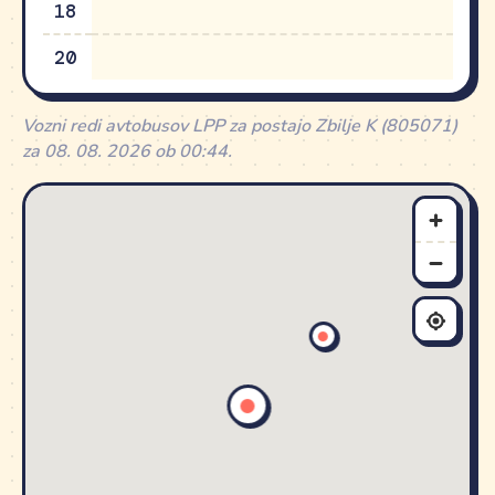
18
20
Vozni redi avtobusov LPP za postajo Zbilje K (805071)
za 08. 08. 2026 ob 00:44.