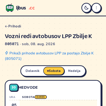
ljbus
.cc
LJBUS
Prihodi
Vozni redi avtobusov LPP Zbilje K
805071
· sob, 08. aug. 2026
Prikaži prihode avtobusov LPP za postajo Zbilje K
(805071)
Delavnik
Sobota
Nedelja
30
MEDVODE
URA
SOBOTA
DANES
05