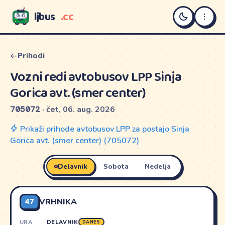
ljbus
.cc
LJBUS
Prihodi
Vozni redi avtobusov LPP Sinja
Gorica avt. (smer center)
705072
· čet, 06. aug. 2026
Prikaži prihode avtobusov LPP za postajo Sinja
Gorica avt. (smer center) (705072)
Delavnik
Sobota
Nedelja
47
VRHNIKA
URA
DELAVNIK
DANES