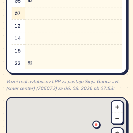
05
42
07
12
14
15
22
52
Vozni redi avtobusov LPP za postajo Sinja Gorica avt.
(smer center) (705072) za 06. 08. 2026 ob 07:53.