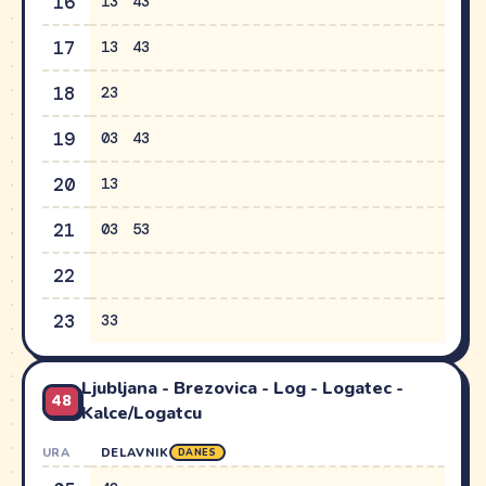
16
13
43
17
13
43
18
23
19
03
43
20
13
21
03
53
22
23
33
Ljubljana - Brezovica - Log - Logatec -
48
Kalce/Logatcu
URA
DELAVNIK
DANES