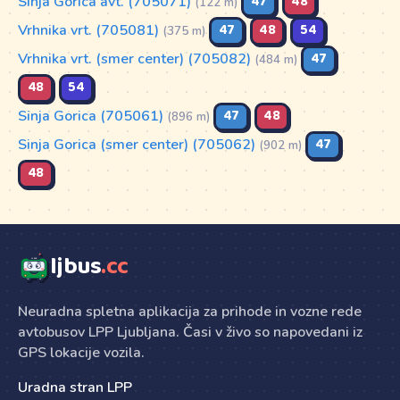
Sinja Gorica avt. (705071)
47
48
(122 m)
Vrhnika vrt. (705081)
47
48
54
(375 m)
Vrhnika vrt. (smer center) (705082)
47
(484 m)
48
54
Sinja Gorica (705061)
47
48
(896 m)
Sinja Gorica (smer center) (705062)
47
(902 m)
48
ljbus
.cc
Neuradna spletna aplikacija za prihode in vozne rede
avtobusov LPP Ljubljana. Časi v živo so napovedani iz
GPS lokacije vozila.
Uradna stran LPP