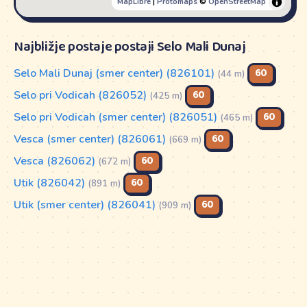
MapLibre
|
Protomaps
©
OpenStreetMap
Najbližje postaje postaji Selo Mali Dunaj
Selo Mali Dunaj (smer center) (826101)
60
(44 m)
Selo pri Vodicah (826052)
60
(425 m)
Selo pri Vodicah (smer center) (826051)
60
(465 m)
Vesca (smer center) (826061)
60
(669 m)
Vesca (826062)
60
(672 m)
Utik (826042)
60
(891 m)
Utik (smer center) (826041)
60
(909 m)