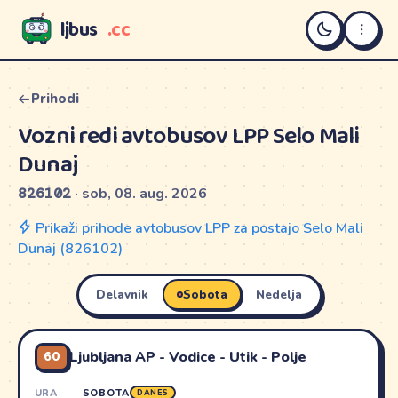
ljbus
.cc
LJBUS
Prihodi
Vozni redi avtobusov LPP Selo Mali
Dunaj
826102
· sob, 08. aug. 2026
Prikaži prihode avtobusov LPP za postajo Selo Mali
Dunaj (826102)
Delavnik
Sobota
Nedelja
60
Ljubljana AP - Vodice - Utik - Polje
URA
SOBOTA
DANES