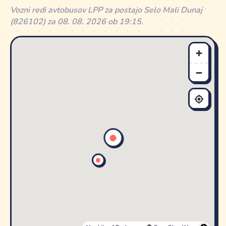
Vozni redi avtobusov LPP za postajo Selo Mali Dunaj
(826102) za 08. 08. 2026 ob 19:15.