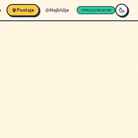
e
Postaje
Najbližje
PRILJUBLJENE