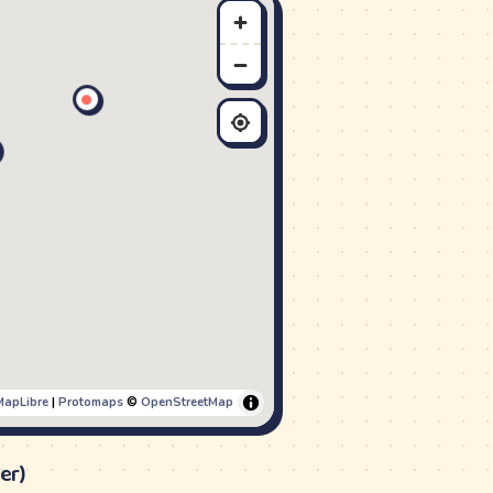
MapLibre
|
Protomaps
©
OpenStreetMap
er)