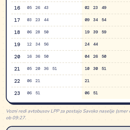
16
05
26
43
02
23
49
17
03
23
44
09
34
54
18
06
28
50
19
39
59
19
12
34
56
24
44
20
16
36
50
04
26
50
21
05
20
36
51
10
30
51
22
06
21
21
23
06
51
06
51
Vozni redi avtobusov LPP za postajo Savsko naselje (smer
ob 09:27.