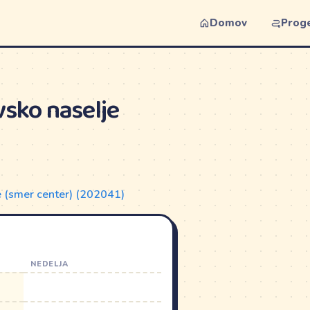
Domov
Prog
vsko naselje
e (smer center) (202041)
NEDELJA