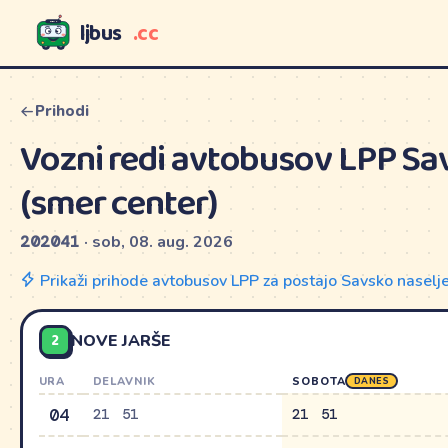
ljbus
.cc
LJBUS
Prihodi
Vozni redi avtobusov LPP Sa
(smer center)
202041
· sob, 08. aug. 2026
Prikaži prihode avtobusov LPP za postajo Savsko naselj
2
NOVE JARŠE
URA
DELAVNIK
SOBOTA
DANES
04
21
51
21
51