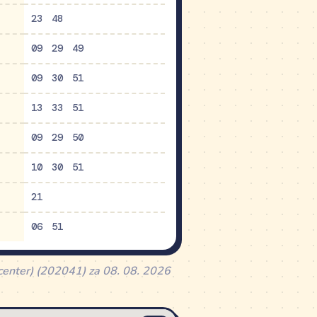
23
48
09
29
49
09
30
51
13
33
51
09
29
50
10
30
51
21
06
51
 center) (202041) za 08. 08. 2026