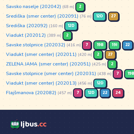
Savsko naselje (202042)
2
(68 m)
Središka (smer center) (202091)
12D
27
(76 m)
Središka (202092)
12D
(160 m)
Viadukt (202012)
2
(389 m)
Savske stolpnice (202032)
7
19B
19I
22
(416 m)
Viadukt (smer center) (202011)
2
27
(420 m)
ZELENA JAMA (smer center) (202051)
2
(425 m)
Savske stolpnice (smer center) (202031)
7
19
(438 m)
Viadukt (smer center) (202013)
12D
(456 m)
Flajšmanova (202082)
7
12D
22
24
(457 m)
ljbus
.cc