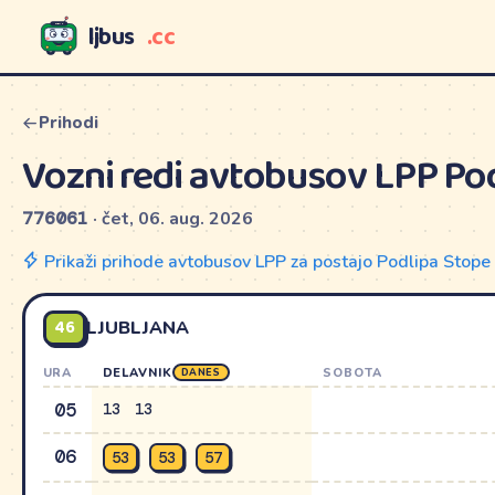
ljbus
.cc
LJBUS
Prihodi
Vozni redi avtobusov LPP Po
776061
· čet, 06. aug. 2026
Prikaži prihode avtobusov LPP za postajo Podlipa Stop
46
LJUBLJANA
URA
DELAVNIK
SOBOTA
DANES
05
13
13
06
53
53
57