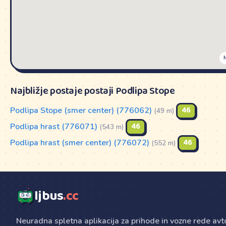
Najbližje postaje postaji Podlipa Stope
Podlipa Stope (smer center) (776062)
46
(49 m)
Podlipa hrast (776071)
46
(543 m)
Podlipa hrast (smer center) (776072)
46
(552 m)
ljbus
.cc
Neuradna spletna aplikacija za prihode in vozne rede av