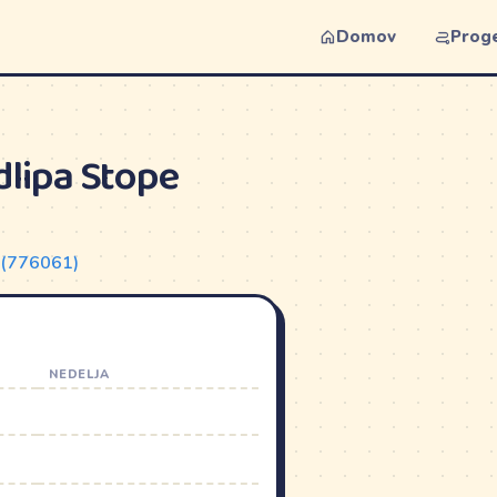
Domov
Prog
dlipa Stope
e (776061)
NEDELJA