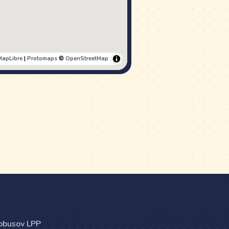
MapLibre
|
Protomaps
©
OpenStreetMap
tobusov LPP