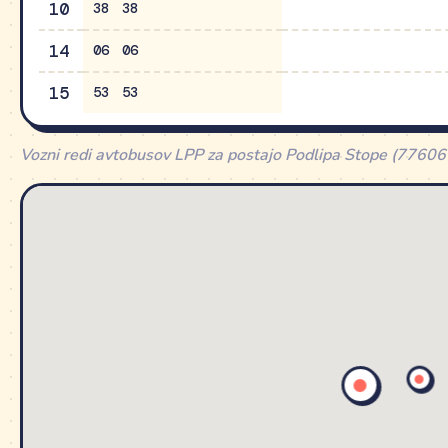
10
38
38
14
06
06
15
53
53
Vozni redi avtobusov LPP za postajo Podlipa Stope (77606