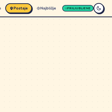
e
Postaje
Najbližje
PRILJUBLJENE