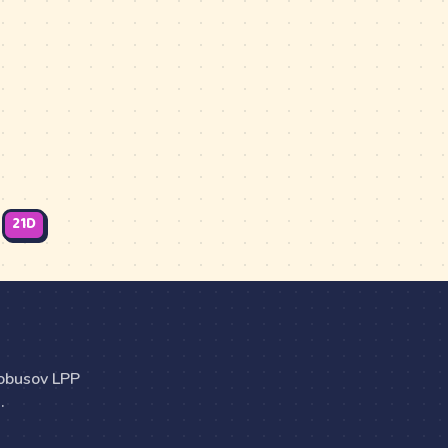
21D
tobusov LPP
.