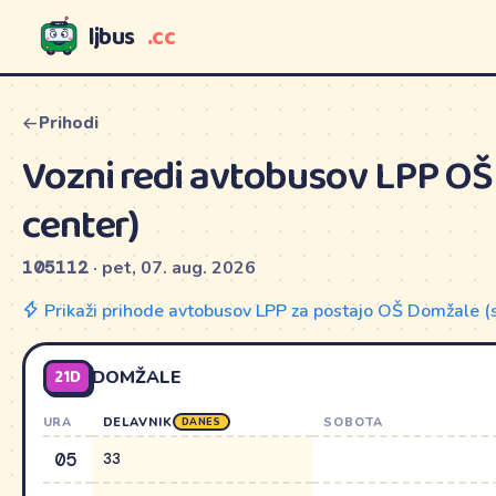
ljbus
.cc
LJBUS
Prihodi
Vozni redi avtobusov LPP O
center)
105112
· pet, 07. aug. 2026
Prikaži prihode avtobusov LPP za postajo OŠ Domžale (
21D
DOMŽALE
URA
DELAVNIK
SOBOTA
DANES
05
33