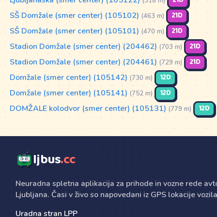
21D
(318 m)
SŠ Domžale (smer center) (105102)
21D
(463 m)
SŠ Domžale (smer center) (105101)
21D
(470 m)
Stadion Domžale (smer center) (204462)
21D
(703 m)
Stadion Domžale (smer center) (204461)
21D
(729 m)
Domžale (smer center) (105142)
12D
(730 m)
Domžale (smer center) (105141)
12D
(752 m)
DOMŽALE kolodvor (smer center) (105131)
12D
(779 m)
ljbus
.cc
Neuradna spletna aplikacija za prihode in vozne rede av
Ljubljana. Časi v živo so napovedani iz GPS lokacije vozila
Uradna stran LPP