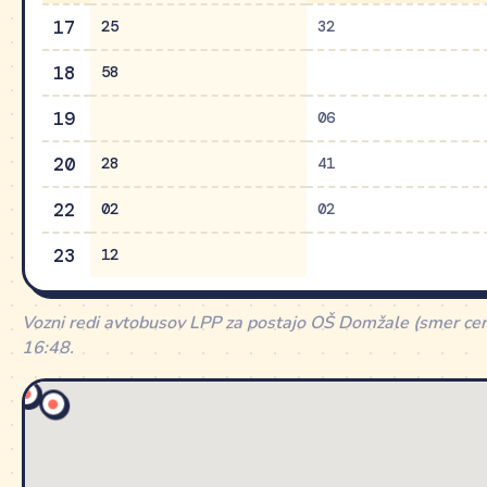
17
25
32
18
58
19
06
20
28
41
22
02
02
23
12
Vozni redi avtobusov LPP za postajo OŠ Domžale (smer ce
16:48.