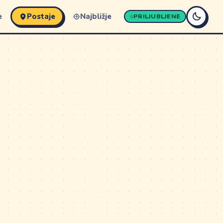
e
Postaje
Najbližje
PRILJUBLJENE