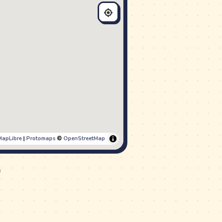
MapLibre
|
Protomaps
©
OpenStreetMap
)