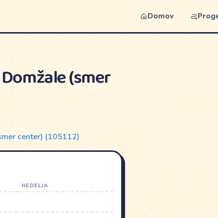
Domov
Prog
Š Domžale (smer
smer center) (105112)
NEDELJA