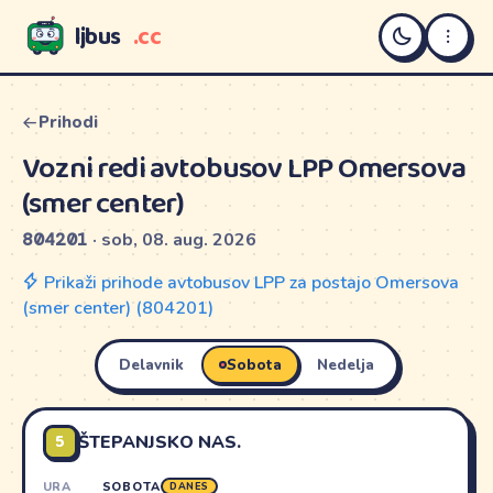
ljbus
.cc
LJBUS
Prihodi
Vozni redi avtobusov LPP Omersova
(smer center)
804201
· sob, 08. aug. 2026
Prikaži prihode avtobusov LPP za postajo Omersova
(smer center) (804201)
Delavnik
Sobota
Nedelja
5
ŠTEPANJSKO NAS.
URA
SOBOTA
DANES