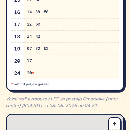
15
16
14
38
58
17
22
50
18
14
42
19
07
32
52
20
17
24
20
*
odhod pelje v garažo
Vozni redi avtobusov LPP za postajo Omersova (smer
center) (804201) za 08. 08. 2026 ob 04:21.