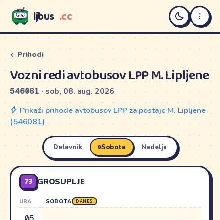
ljbus
.cc
LJBUS
Prihodi
Vozni redi avtobusov LPP M. Lipljene
546081
· sob, 08. aug. 2026
Prikaži prihode avtobusov LPP za postajo M. Lipljene
(546081)
Delavnik
Sobota
Nedelja
73
GROSUPLJE
URA
SOBOTA
DANES
05