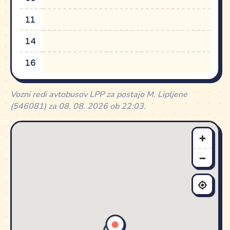
11
14
16
Vozni redi avtobusov LPP za postajo M. Lipljene
(546081) za 08. 08. 2026 ob 22:03.