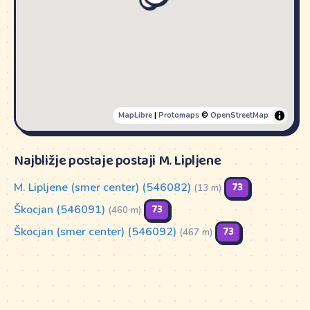
MapLibre
|
Protomaps
©
OpenStreetMap
Najbližje postaje postaji M. Lipljene
M. Lipljene (smer center) (546082)
73
(13 m)
Škocjan (546091)
73
(460 m)
Škocjan (smer center) (546092)
73
(467 m)