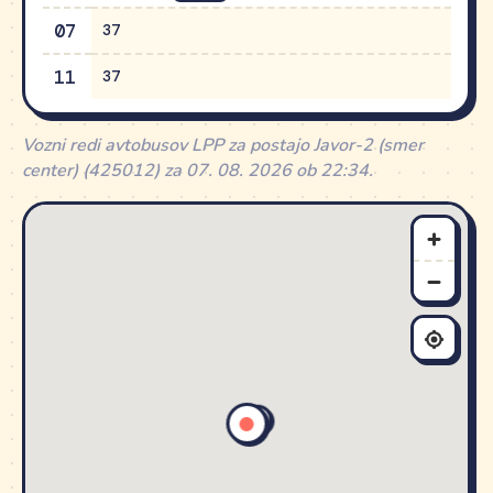
07
37
11
37
Vozni redi avtobusov LPP za postajo Javor-2 (smer
center) (425012) za 07. 08. 2026 ob 22:34.