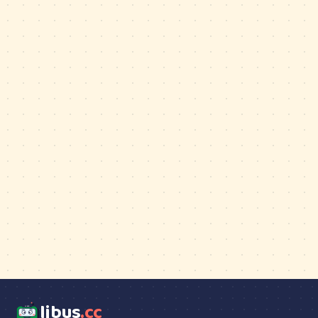
ljbus
.cc