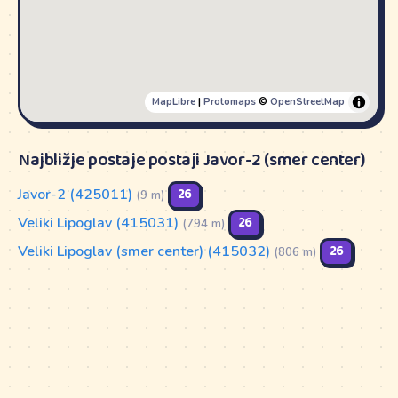
MapLibre
|
Protomaps
©
OpenStreetMap
Najbližje postaje postaji Javor-2 (smer center)
Javor-2 (425011)
26
(9 m)
Veliki Lipoglav (415031)
26
(794 m)
Veliki Lipoglav (smer center) (415032)
26
(806 m)