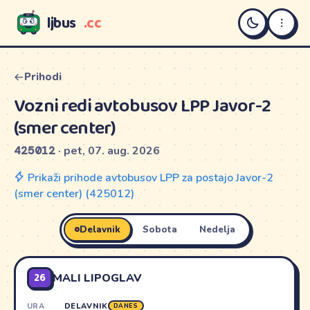
ljbus
.cc
LJBUS
Prihodi
Vozni redi avtobusov LPP Javor-2
(smer center)
425012
· pet, 07. aug. 2026
Prikaži prihode avtobusov LPP za postajo Javor-2
(smer center) (425012)
Delavnik
Sobota
Nedelja
26
MALI LIPOGLAV
URA
DELAVNIK
DANES