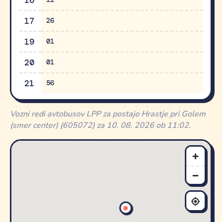
16
17
26
19
01
20
01
21
56
Vozni redi avtobusov LPP za postajo Hrastje pri Golem
(smer center) (605072) za 10. 08. 2026 ob 11:02.