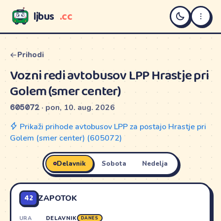
ljbus
.cc
LJBUS
Prihodi
Vozni redi avtobusov LPP Hrastje pri
Golem (smer center)
605072
· pon, 10. aug. 2026
Prikaži prihode avtobusov LPP za postajo Hrastje pri
Golem (smer center) (605072)
Delavnik
Sobota
Nedelja
42
ZAPOTOK
URA
DELAVNIK
DANES