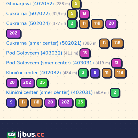
Glonarjeva (402052)
5
(288 m)
Cukrarna (502022)
5
13
(329 m)
Cukrarna (502024)
2
11
11B
20
(377 m)
20Z
Cukrarna (smer center) (502021)
11
11B
(386 m)
Pod Golovcem (403032)
13
(411 m)
Pod Golovcem (smer center) (403031)
13
(419 m)
Klinični center (402032)
2
9
11
11B
(484 m)
20
20Z
25
Klinični center (smer center) (402031)
2
(509 m)
9
11
11B
20
20Z
25
ljbus
.cc