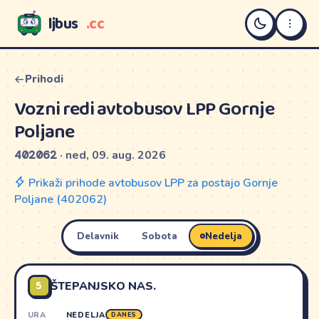
ljbus
.cc
LJBUS
Prihodi
Vozni redi avtobusov LPP Gornje
Poljane
402062
· ned, 09. aug. 2026
Prikaži prihode avtobusov LPP za postajo Gornje
Poljane (402062)
Delavnik
Sobota
Nedelja
5
ŠTEPANJSKO NAS.
URA
NEDELJA
DANES