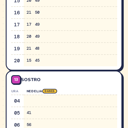
15
20
49
16
21
50
17
17
49
18
20
49
19
21
48
20
15
45
13
SOSTRO
URA
NEDELJA
DANES
04
05
41
06
56