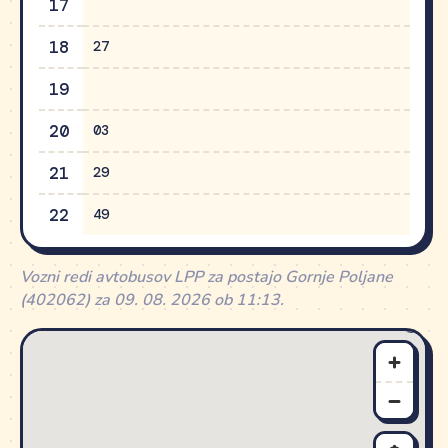
17
18
27
19
20
03
21
29
22
49
Vozni redi avtobusov LPP za postajo Gornje Poljane
(402062) za 09. 08. 2026 ob 11:13.