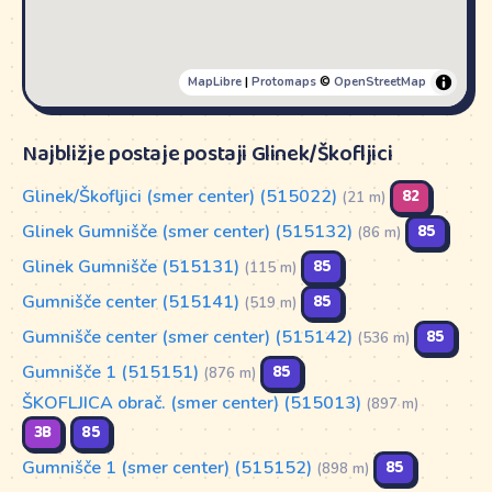
MapLibre
|
Protomaps
©
OpenStreetMap
Najbližje postaje postaji Glinek/Škofljici
Glinek/Škofljici (smer center) (515022)
82
(21 m)
Glinek Gumnišče (smer center) (515132)
85
(86 m)
Glinek Gumnišče (515131)
85
(115 m)
Gumnišče center (515141)
85
(519 m)
Gumnišče center (smer center) (515142)
85
(536 m)
Gumnišče 1 (515151)
85
(876 m)
ŠKOFLJICA obrač. (smer center) (515013)
(897 m)
3B
85
Gumnišče 1 (smer center) (515152)
85
(898 m)