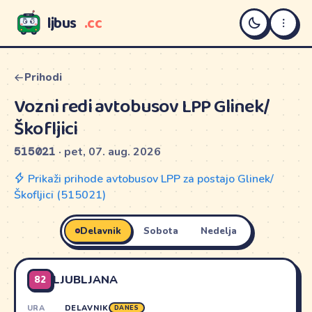
ljbus
.cc
LJBUS
Prihodi
Vozni redi avtobusov LPP Glinek/
Škofljici
515021
· pet, 07. aug. 2026
Prikaži prihode avtobusov LPP za postajo Glinek/
Škofljici (515021)
Delavnik
Sobota
Nedelja
82
LJUBLJANA
URA
DELAVNIK
DANES