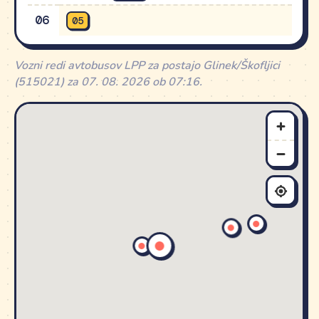
06
05
Vozni redi avtobusov LPP za postajo Glinek/Škofljici
(515021) za 07. 08. 2026 ob 07:16.