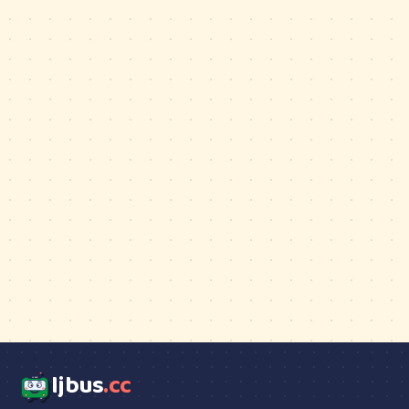
ljbus
.cc