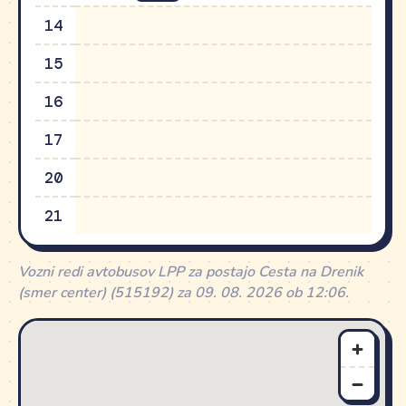
14
15
16
17
20
21
Vozni redi avtobusov LPP za postajo Cesta na Drenik
(smer center) (515192) za 09. 08. 2026 ob 12:06.