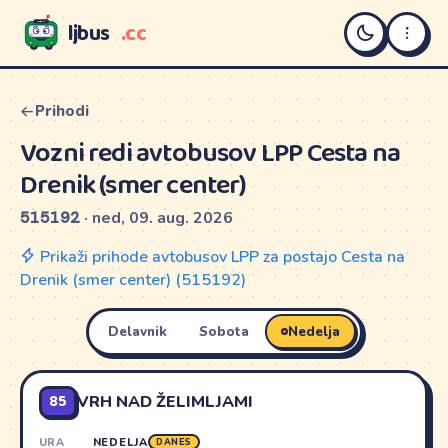
ljbus
.cc
LJBUS
Prihodi
Vozni redi avtobusov LPP Cesta na
Drenik (smer center)
515192
· ned, 09. aug. 2026
Prikaži prihode avtobusov LPP za postajo Cesta na
Drenik (smer center) (515192)
Delavnik
Sobota
Nedelja
85
VRH NAD ŽELIMLJAMI
URA
NEDELJA
DANES