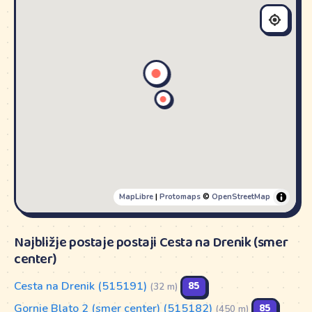
MapLibre
|
Protomaps
©
OpenStreetMap
Najbližje postaje postaji Cesta na Drenik (smer
center)
Cesta na Drenik (515191)
85
(32 m)
Gornje Blato 2 (smer center) (515182)
85
(450 m)