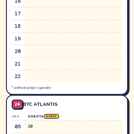
16
17
18
19
20
21
22
*
odhod pelje v garažo
24
BTC ATLANTIS
URA
SOBOTA
DANES
05
30