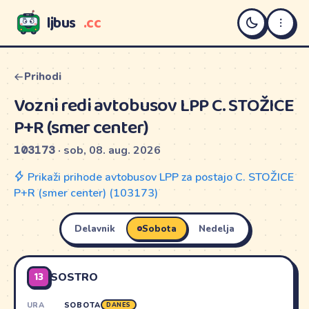
ljbus
.cc
LJBUS
Prihodi
Vozni redi avtobusov LPP C. STOŽICE
P+R (smer center)
103173
· sob, 08. aug. 2026
Prikaži prihode avtobusov LPP za postajo C. STOŽICE
P+R (smer center) (103173)
Delavnik
Sobota
Nedelja
13
SOSTRO
URA
SOBOTA
DANES