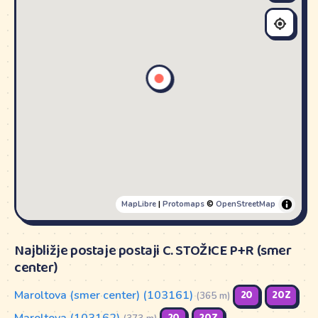
MapLibre
|
Protomaps
©
OpenStreetMap
Najbližje postaje postaji C. STOŽICE P+R (smer
center)
Maroltova (smer center) (103161)
20
20Z
(365 m)
Maroltova (103162)