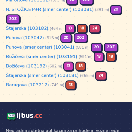
20
20Z
(373 m)
N. STOŽICE P+R (smer center) (103081)
20
(391 m)
20Z
Štajerska (103182)
13
18
24
(464 m)
Puhova (103042)
20
20Z
(515 m)
Puhova (smer center) (103041)
20
20Z
(581 m)
Božičeva (smer center) (103191)
13
18
(591 m)
Božičeva (103192)
13
18
(602 m)
Štajerska (smer center) (103181)
24
(655 m)
Baragova (103212)
18
(749 m)
ljbus
.cc
Neuradna spletna aplikacija za prihode in vozne rede