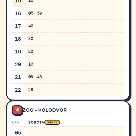
15
15
16
05
50
17
40
18
30
19
20
20
10
21
08
43
22
28
18
ZOO - KOLODVOR
URA
SOBOTA
DANES
05