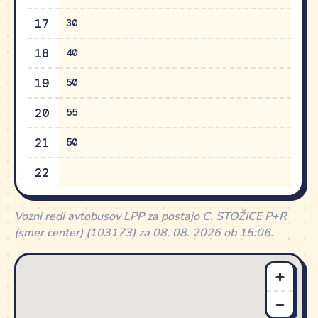
17
30
18
40
19
50
20
55
21
50
22
Vozni redi avtobusov LPP za postajo C. STOŽICE P+R
(smer center) (103173) za 08. 08. 2026 ob 15:06.