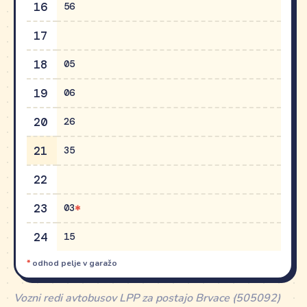
16
56
17
18
05
19
06
20
26
21
35
22
23
03
24
15
*
odhod pelje v garažo
Vozni redi avtobusov LPP za postajo Brvace (505092)