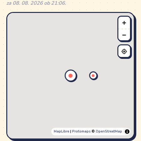
za 08. 08. 2026 ob 21:06.
MapLibre
|
Protomaps
©
OpenStreetMap