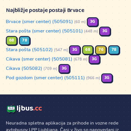
Najbližje postaje postaji Brvace
Brvace (smer center) (505091)
3G
(60 m)
Stara pošta (smer center) (505101)
3G
(448 m)
68
78
Stara pošta (505102)
3G
68
76
78
(547 m)
Cikava (smer center) (505081)
3G
(678 m)
Cikava (505082)
3G
(709 m)
Pod gozdom (smer center) (505111)
3G
(966 m)
ljbus
.cc
Neuradna spletna aplikacija za prihode in vozne rede
avtobusov LPP Ljubljana. Časi v živo so napovedani iz