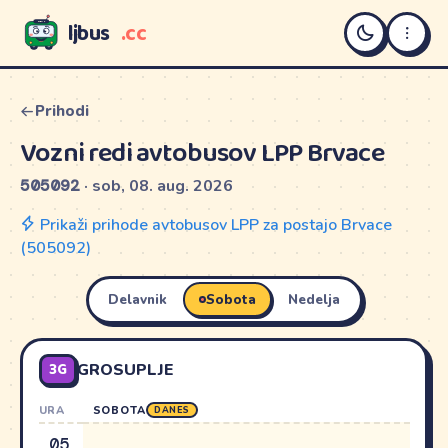
ljbus
.cc
LJBUS
Prihodi
Vozni redi avtobusov LPP Brvace
505092
· sob, 08. aug. 2026
Prikaži prihode avtobusov LPP za postajo Brvace
(505092)
Delavnik
Sobota
Nedelja
3G
GROSUPLJE
URA
SOBOTA
DANES
05