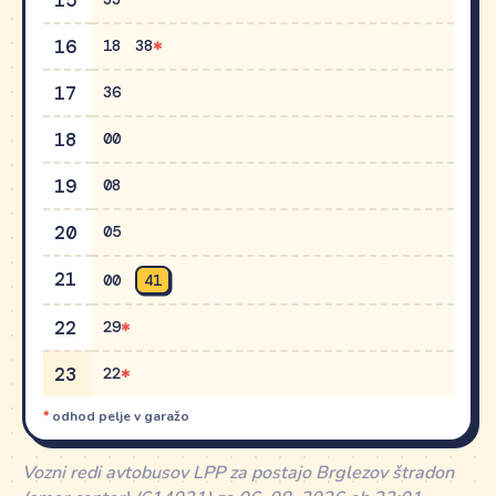
15
16
18
38
17
36
18
00
19
08
20
05
21
00
41
22
29
23
22
*
odhod pelje v garažo
Vozni redi avtobusov LPP za postajo Brglezov štradon