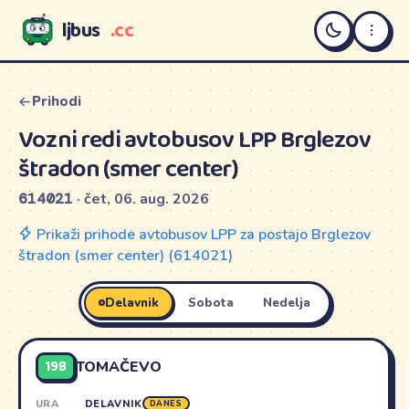
ljbus
.cc
LJBUS
Prihodi
Vozni redi avtobusov LPP Brglezov
štradon (smer center)
614021
· čet, 06. aug. 2026
Prikaži prihode avtobusov LPP za postajo Brglezov
štradon (smer center) (614021)
Delavnik
Sobota
Nedelja
19B
TOMAČEVO
URA
DELAVNIK
DANES