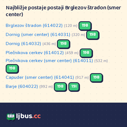
Najbližje postaje postaji Brglezov štradon (smer
center)
Brglezov štradon (614022)
19B
(120 m)
Dornig (smer center) (614031)
19B
(320 m)
Dornig (614032)
19B
(436 m)
Plečnikova cerkev (614012)
19B
(459 m)
Plečnikova cerkev (smer center) (614011)
(532 m)
19B
Capuder (smer center) (614041)
19B
(917 m)
Barje (604022)
19B
19I
(992 m)
ljbus
.cc