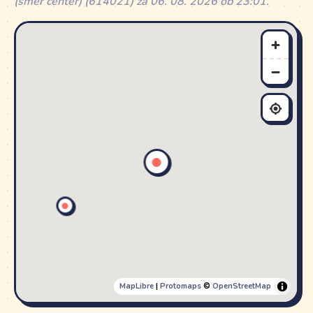
(smer center) (614021) za 06. 08. 2026 ob 23:01.
MapLibre
|
Protomaps
©
OpenStreetMap