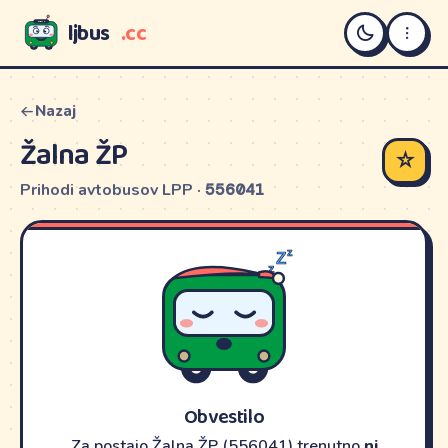
ljbus
.cc
LJBUS
Nazaj
Žalna ŽP
☆
Prihodi avtobusov LPP ·
556041
Obvestilo
Za postajo Žalna ŽP (556041) trenutno
ni