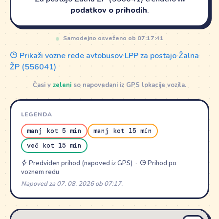
podatkov o prihodih
.
Samodejno osveženo ob 07:17:41
Prikaži vozne rede avtobusov LPP za postajo Žalna
ŽP (556041)
Časi v
zeleni
so napovedani iz GPS lokacije vozila.
LEGENDA
manj kot 5 min
manj kot 15 min
več kot 15 min
Predviden prihod (napoved iz GPS) ·
Prihod po
voznem redu
Napoved za 07. 08. 2026 ob 07:17.