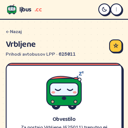
ljbus
.cc
LJBUS
Nazaj
Vrbljene
☆
Prihodi avtobusov LPP ·
625011
Obvestilo
Za postajo Vrbljene (625011) trenutno
ni