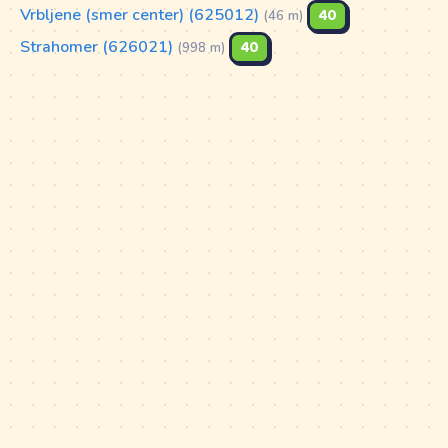
Vrbljene (smer center) (625012)
40
(46 m)
Strahomer (626021)
40
(998 m)