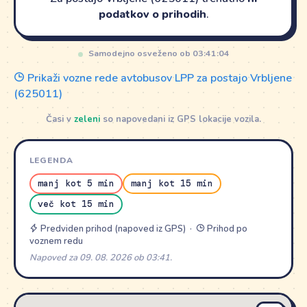
podatkov o prihodih
.
Samodejno osveženo ob 03:41:04
Prikaži vozne rede avtobusov LPP za postajo Vrbljene
(625011)
Časi v
zeleni
so napovedani iz GPS lokacije vozila.
LEGENDA
manj kot 5 min
manj kot 15 min
več kot 15 min
Predviden prihod (napoved iz GPS) ·
Prihod po
voznem redu
Napoved za 09. 08. 2026 ob 03:41.