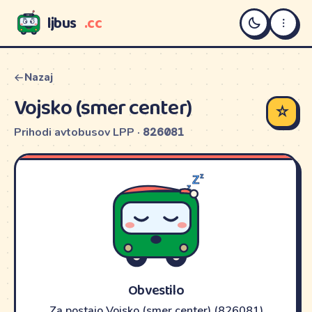
ljbus
.cc
LJBUS
Nazaj
Vojsko (smer center)
☆
Prihodi avtobusov LPP ·
826081
Obvestilo
Za postajo Vojsko (smer center) (826081)