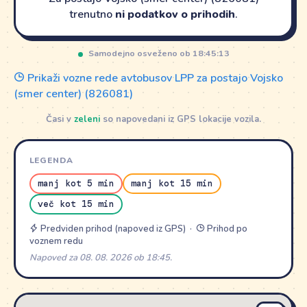
trenutno
ni podatkov o prihodih
.
Samodejno osveženo ob 18:45:13
Prikaži vozne rede avtobusov LPP za postajo Vojsko
(smer center) (826081)
Časi v
zeleni
so napovedani iz GPS lokacije vozila.
LEGENDA
manj kot 5 min
manj kot 15 min
več kot 15 min
Predviden prihod (napoved iz GPS) ·
Prihod po
voznem redu
Napoved za 08. 08. 2026 ob 18:45.