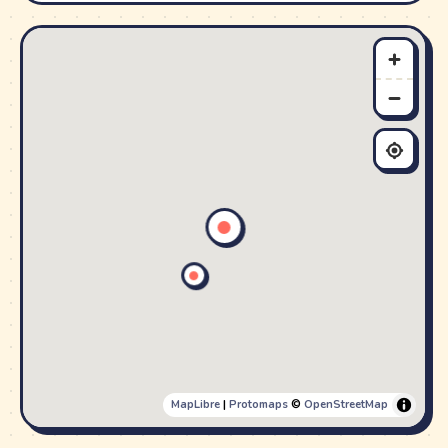
MapLibre
|
Protomaps
©
OpenStreetMap