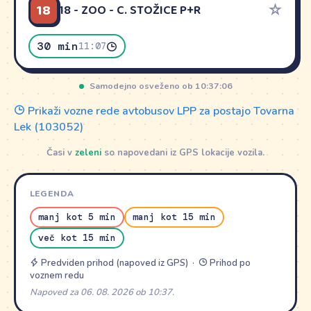
18
☆
18 - ZOO - C. STOŽICE P+R
30 min
11:07
Samodejno osveženo ob 10:37:06
Prikaži vozne rede avtobusov LPP za postajo Tovarna
Lek (103052)
Časi v
zeleni
so napovedani iz GPS lokacije vozila.
LEGENDA
manj kot 5 min
manj kot 15 min
več kot 15 min
Predviden prihod (napoved iz GPS) ·
Prihod po
voznem redu
Napoved za 06. 08. 2026 ob 10:37.