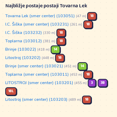
Najbližje postaje postaji Tovarna Lek
Tovarna Lek (smer center) (103051)
18
(47 m)
I.C. Šiška (smer center) (103231)
18
(261 m)
I.C. Šiška (103232)
18
(330 m)
Toplarna (103012)
18
(381 m)
Brinje (103022)
14
(418 m)
Litostroj (103202)
18
(448 m)
Brinje (smer center) (103021)
14
(451 m)
Toplarna (smer center) (103011)
18
(453 m)
LITOSTROJ (smer center) (103201)
3
3B
(455 m)
18L
Litostroj (smer center) (103203)
18
(489 m)