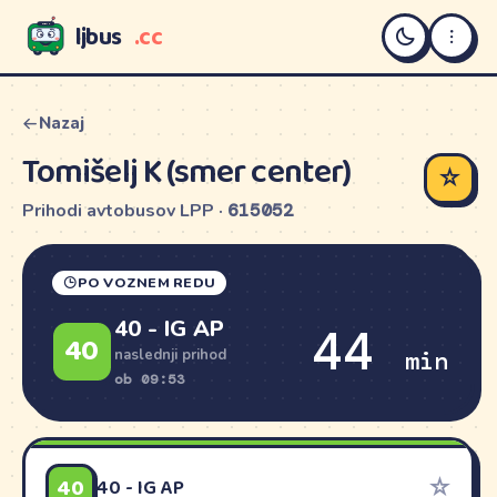
ljbus
.cc
LJBUS
Nazaj
Tomišelj K (smer center)
☆
Prihodi avtobusov LPP ·
615052
PO VOZNEM REDU
40 - IG AP
44
40
min
naslednji prihod
ob 09:53
40
☆
40 - IG AP