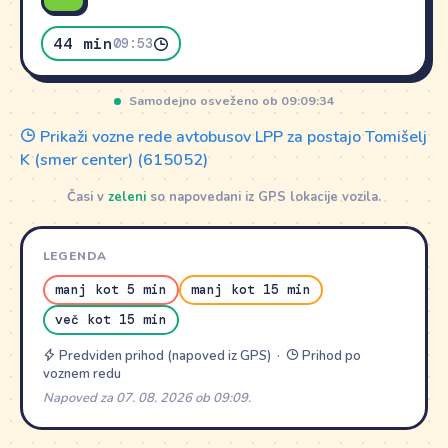
44 min
09:53
Samodejno osveženo ob 09:09:34
Prikaži vozne rede avtobusov LPP za postajo Tomišelj
K (smer center) (615052)
Časi v
zeleni
so napovedani iz GPS lokacije vozila.
LEGENDA
manj kot 5 min
manj kot 15 min
več kot 15 min
Predviden prihod (napoved iz GPS) ·
Prihod po
voznem redu
Napoved za 07. 08. 2026 ob 09:09.