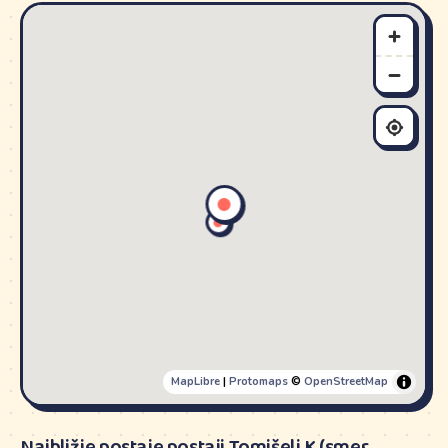
MapLibre
|
Protomaps
©
OpenStreetMap
Najbližje postaje postaji Tomišelj K (smer