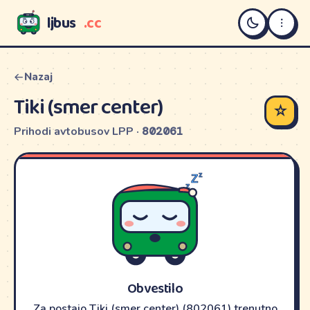
ljbus
.cc
LJBUS
Nazaj
Tiki (smer center)
☆
Prihodi avtobusov LPP ·
802061
Obvestilo
Za postajo Tiki (smer center) (802061) trenutno