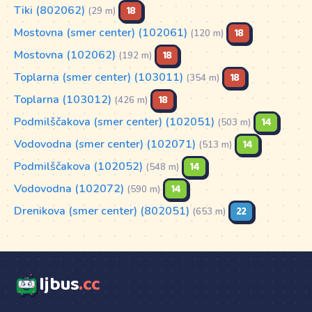
Tiki (802062)
18
(29 m)
Mostovna (smer center) (102061)
18
(120 m)
Mostovna (102062)
18
(192 m)
Toplarna (smer center) (103011)
18
(354 m)
Toplarna (103012)
18
(426 m)
Podmilščakova (smer center) (102051)
14
(503 m)
Vodovodna (smer center) (102071)
14
(513 m)
Podmilščakova (102052)
14
(548 m)
Vodovodna (102072)
14
(590 m)
Drenikova (smer center) (802051)
22
(653 m)
ljbus
.cc