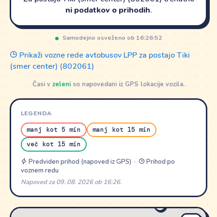
ni podatkov o prihodih
.
Samodejno osveženo ob 16:26:52
Prikaži vozne rede avtobusov LPP za postajo Tiki
(smer center) (802061)
Časi v
zeleni
so napovedani iz GPS lokacije vozila.
LEGENDA
manj kot 5 min
manj kot 15 min
več kot 15 min
Predviden prihod (napoved iz GPS) ·
Prihod po
voznem redu
Napoved za 09. 08. 2026 ob 16:26.