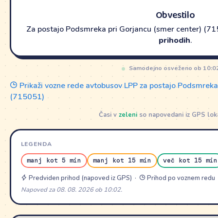
Obvestilo
Za postajo Podsmreka pri Gorjancu (smer center) (7
prihodih
.
Samodejno osveženo ob 10:0
Prikaži vozne rede avtobusov LPP za postajo Podsmreka 
(715051)
Časi v
zeleni
so napovedani iz GPS lokac
LEGENDA
manj kot 5 min
manj kot 15 min
več kot 15 min
Predviden prihod (napoved iz GPS) ·
Prihod po voznem redu
Napoved za 08. 08. 2026 ob 10:02.