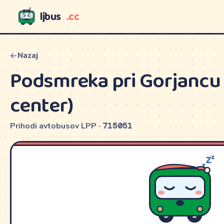
ljbus
.cc
LJBUS
Nazaj
Podsmreka pri Gorjancu
center)
Prihodi avtobusov LPP ·
715051