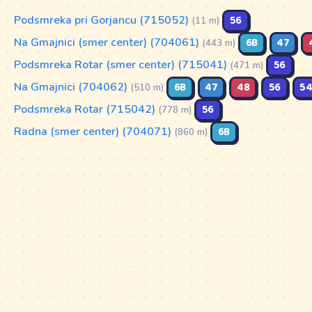
Podsmreka pri Gorjancu (715052)
56
(11 m)
Na Gmajnici (smer center) (704061)
6B
47
(443 m)
Podsmreka Rotar (smer center) (715041)
56
(471 m)
Na Gmajnici (704062)
6B
47
48
56
5
(510 m)
Podsmreka Rotar (715042)
56
(778 m)
Radna (smer center) (704071)
6B
(860 m)