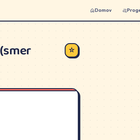
Domov
Prog
 (smer
☆