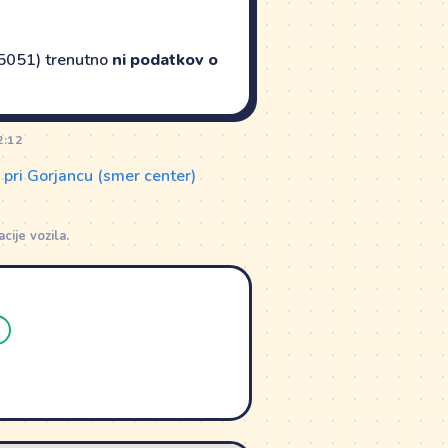
15051) trenutno
ni podatkov o
2:12
pri Gorjancu (smer center)
ije vozila.