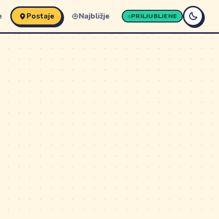
e
Postaje
Najbližje
PRILJUBLJENE