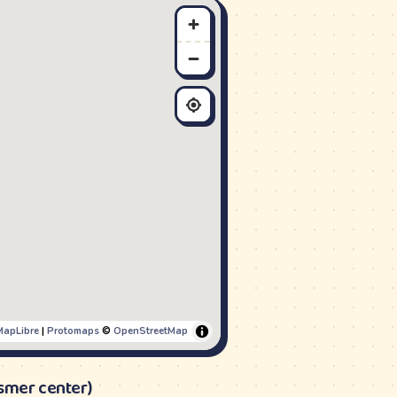
MapLibre
|
Protomaps
©
OpenStreetMap
(smer center)