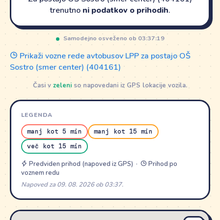
trenutno
ni podatkov o prihodih
.
Samodejno osveženo ob 03:37:19
Prikaži vozne rede avtobusov LPP za postajo OŠ
Sostro (smer center) (404161)
Časi v
zeleni
so napovedani iz GPS lokacije vozila.
LEGENDA
manj kot 5 min
manj kot 15 min
več kot 15 min
Predviden prihod (napoved iz GPS) ·
Prihod po
voznem redu
Napoved za 09. 08. 2026 ob 03:37.