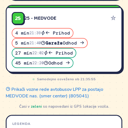
25
☆
25 - MEDVODE
4 min
Prihod
21:39
5 min
Garaža
Odhod
21:40
27 min
Prihod
22:02
45 min
Odhod
22:20
Samodejno osveženo ob 21:35:55
Prikaži vozne rede avtobusov LPP za postajo
MEDVODE nas. (smer center) (805041)
Časi v
zeleni
so napovedani iz GPS lokacije vozila.
LEGENDA