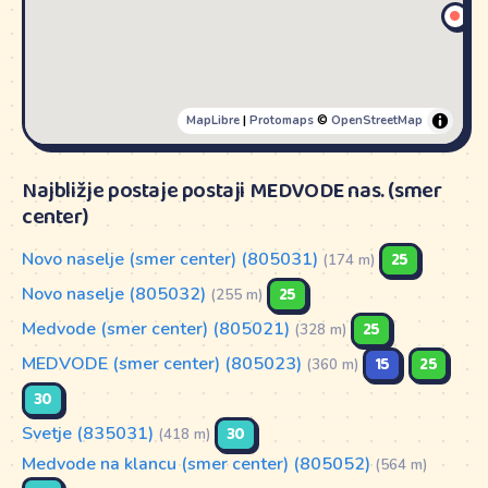
MapLibre
|
Protomaps
©
OpenStreetMap
Najbližje postaje postaji MEDVODE nas. (smer
center)
Novo naselje (smer center) (805031)
25
(174 m)
Novo naselje (805032)
25
(255 m)
Medvode (smer center) (805021)
25
(328 m)
MEDVODE (smer center) (805023)
15
25
(360 m)
30
Svetje (835031)
30
(418 m)
Medvode na klancu (smer center) (805052)
(564 m)