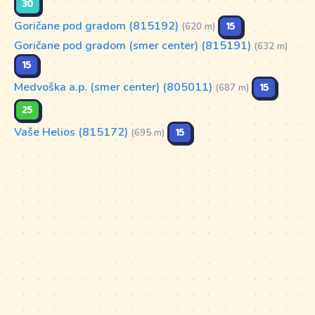
30
Goričane pod gradom (815192)
15
(620 m)
Goričane pod gradom (smer center) (815191)
(632 m)
15
Medvoška a.p. (smer center) (805011)
15
(687 m)
25
Vaše Helios (815172)
15
(695 m)