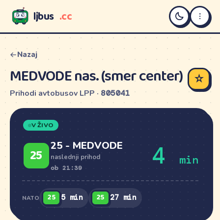
ljbus
.cc
LJBUS
Nazaj
MEDVODE nas. (smer center)
☆
Prihodi avtobusov LPP ·
805041
V ŽIVO
25 - MEDVODE
4
25
min
naslednji prihod
ob 21:39
25
25
5 min
27 min
NATO