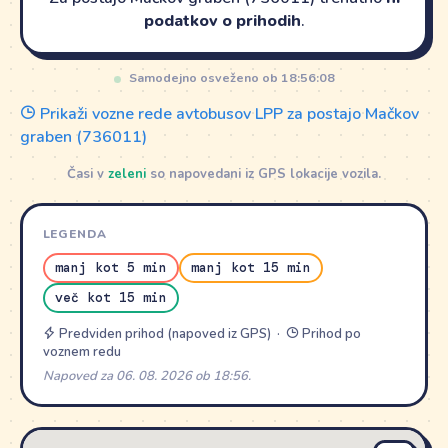
podatkov o prihodih
.
Samodejno osveženo ob 18:56:08
Prikaži vozne rede avtobusov LPP za postajo Mačkov
graben (736011)
Časi v
zeleni
so napovedani iz GPS lokacije vozila.
LEGENDA
manj kot 5 min
manj kot 15 min
več kot 15 min
Predviden prihod (napoved iz GPS) ·
Prihod po
voznem redu
Napoved za 06. 08. 2026 ob 18:56.