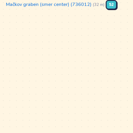
Mačkov graben (smer center) (736012)
52
(32 m)