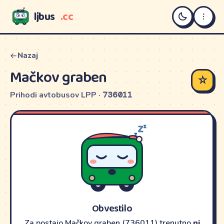
ljbus
.cc
LJBUS
Nazaj
Mačkov graben
☆
Prihodi avtobusov LPP ·
736011
Obvestilo
Za postajo Mačkov graben (736011) trenutno
ni