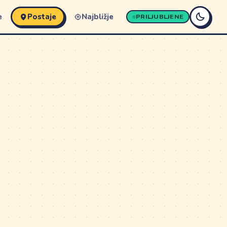
e
Postaje
Najbližje
PRILJUBLJENE