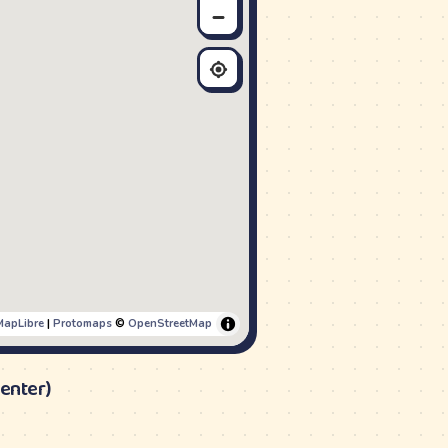
MapLibre
|
Protomaps
©
OpenStreetMap
enter)