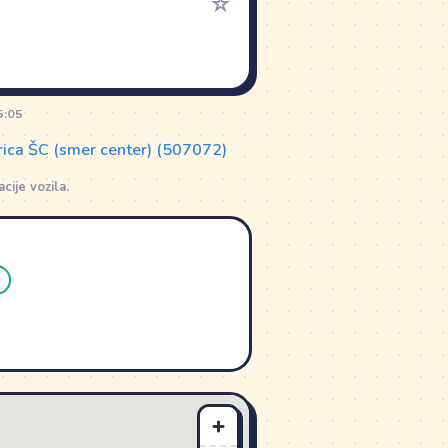
☆
5:05
rica ŠC (smer center) (507072)
ije vozila.