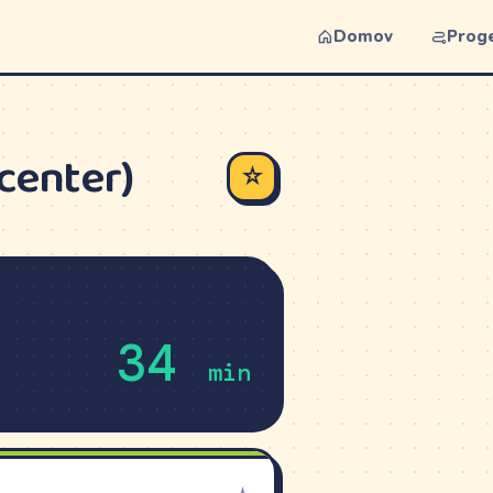
Domov
Prog
center)
☆
34
min