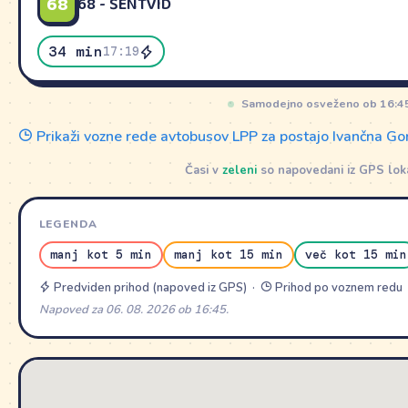
68
68 - ŠENTVID
34 min
17:19
Samodejno osveženo ob 16:4
Prikaži vozne rede avtobusov LPP za postajo Ivančna Go
Časi v
zeleni
so napovedani iz GPS lokac
LEGENDA
manj kot 5 min
manj kot 15 min
več kot 15 min
Predviden prihod (napoved iz GPS) ·
Prihod po voznem redu
Napoved za 06. 08. 2026 ob 16:45.