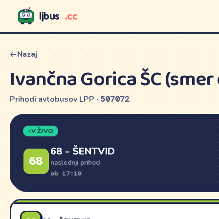
ljbus
.cc
LJBUS
Nazaj
Ivančna Gorica ŠC (smer 
Prihodi avtobusov LPP ·
507072
V ŽIVO
68 - ŠENTVID
68
naslednji prihod
ob 17:19