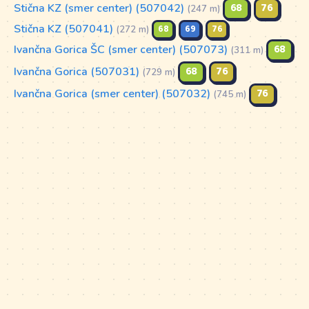
Stična KZ (smer center) (507042)
68
76
(247 m)
Stična KZ (507041)
68
69
76
(272 m)
Ivančna Gorica ŠC (smer center) (507073)
68
(311 m)
Ivančna Gorica (507031)
68
76
(729 m)
Ivančna Gorica (smer center) (507032)
76
(745 m)