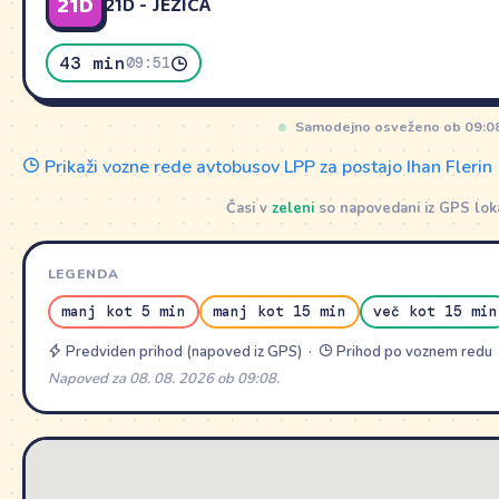
21D
21D - JEŽICA
43 min
09:51
Samodejno osveženo ob 09:0
Prikaži vozne rede avtobusov LPP za postajo Ihan Flerin
Časi v
zeleni
so napovedani iz GPS lokac
LEGENDA
manj kot 5 min
manj kot 15 min
več kot 15 min
Predviden prihod (napoved iz GPS) ·
Prihod po voznem redu
Napoved za 08. 08. 2026 ob 09:08.