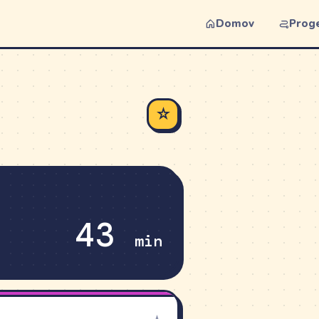
Domov
Prog
☆
43
min