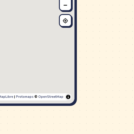
MapLibre
|
Protomaps
©
OpenStreetMap