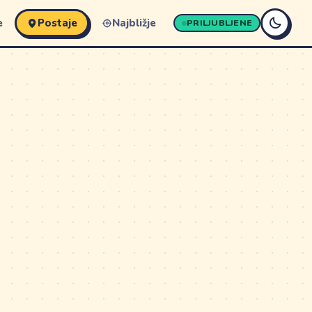
e
Postaje
Najbližje
PRILJUBLJENE