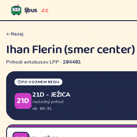
ljbus
.cc
LJBUS
Nazaj
Ihan Flerin (smer center)
Prihodi avtobusov LPP ·
204401
PO VOZNEM REDU
21D - JEŽICA
21D
naslednji prihod
ob 09:51