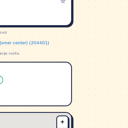
☆
8:48
 (smer center) (204401)
ije vozila.